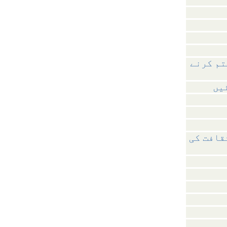
تم کرنے
یں
قافت کی