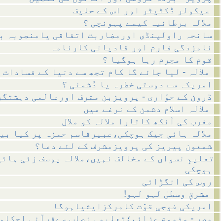
سیکولر ڈکٹیٹر اور اس کے حلیف
ملالہ برطانیہ کیسے پہونچی ؟
سانحہ راولپنڈی اورمضاربت اتفاقی یامنصوبہ ب
نامزدگی فارم اور قادیانی کارنامہ
قوم کا مجرم رہا ہوگیا ؟
ملالہ - لیا جائے گا کام تجھ سے دنیا کے فسادات کا
امریکہ سے دوستی خطرہ یا دُشمنی ؟
ڈرون کے حوّاری - پرویزبن مشرف اورعالمی دہشتگر
ملالہ اسلام دشمن کے نرغے میں
مغرب کی آنکھ کاتارا ملالہ کو ملال
ملالہ ہائی جیک ہوچکی،عبیرقاسم حمزہ پر کیا بی
شمعون پیریز کی پرویزمشرف کے لئے دعا؟
تعلیمِ نسواں کے مخالف نہیں،ملالہ یوسف زئی ہائی
ہوچکی
روس کی انگڑائی
!مشرقِ وسطیٰ لہو لہو
امریکی فوجی قوّت کامرکزایشیاہوگا
مصر - مذموم عزائم؛تعلیمی نصاب سےقرآنی احکام