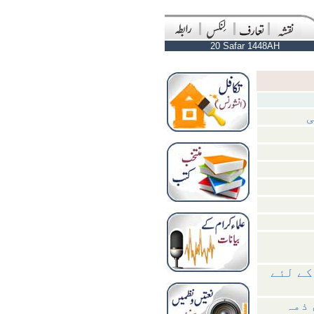
20 Safar 1448AH
ی
کے لئے
 ذمہ