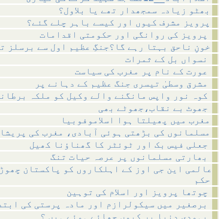
بھٹو زیادہ سمجھدار تھے یا بلاول؟
پرویز مشرف کیوں اور کیسے باہر چلے گئے؟
پرویز کی روانگی اور حکومتی اقدامات
خونِ ناحق بہتا رہے گا؟جنگِ عظیم اول سے برسلز ت
نسواں بل کے ثمرات
عورت کے نام پر مغرب کی سیاست
مشرق وسطیٰ تیسری جنگ عظیم کے دہانے پر
کوہ نور واپس مانگنے والے وکیل کو ملکہ برطانیہ کا خط
جھوٹ بے نقاب،جھوٹے بھی
مغرب میں پھیلتا ہوا اسلاموفوبیا
مسلمانوں کی بڑھتی ہوئی آبادی، مغرب کی پریشا
جعلی فیس بک اور ٹوئٹر کا گھناؤنا کھیل
بھارتی مسلمانوں پر عرصہ حیات تنگ
عالمی این جی اوز کے اہلکاروں کو پاکستان چھوڑ
حکم
چوتھا پرویز اور اسلام کی توہین
برصغیر میں سیکولرازم اور مادہ پرستی کی ابتداء
یہودی دنیا پر کیوں چھائے ہوئے ہیں ؟