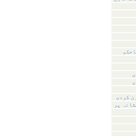
احکم
ی
ی
ن کردی
شانہ پر