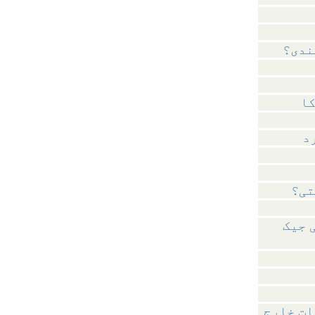
ندی؟
د
تی؟
 جیک
ات خارج