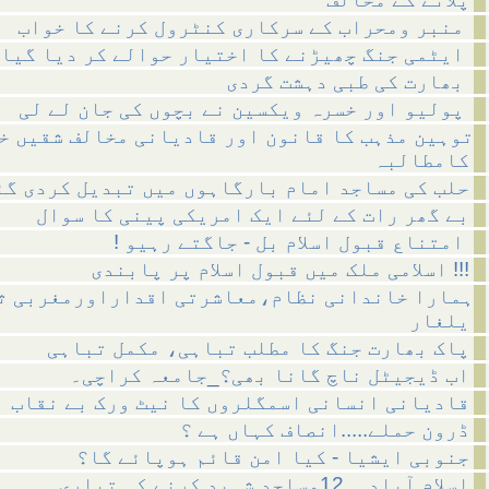
منبر ومحراب کے سرکاری کنٹرول کرنے کا خواب
ایٹمی جنگ چھیڑنے کا اختیار حوالے کر دیا گیا
بھارت کی طبی دہشت گردی
پولیو اور خسرہ ویکسین نے بچوں کی جان لے لی
توہین مذہب کا قانون اور قادیانی مخالف شقیں خ
کامطالبہ
حلب کی مساجد امام بارگاہوں میں تبدیل کردی گئ
بے گھر رات کے لئے ایک امریکی پینی کا سوال
! امتناع قبول اسلام بل - جاگتے رہیو
اسلامی ملک میں قبول اسلام پر پابندی !!!
ہمارا خاندانی نظام،معاشرتی اقداراورمغربی ث
یلغار
پاک بھارت جنگ کا مطلب تباہی، مکمل تباہی
اب ڈیجیٹل ناچ گانا بھی؟_جامعہ کراچی۔
قادیانی انسانی اسمگلروں کا نیٹ ورک بے نقاب
ڈرون حملے.....انصاف کہاں ہے ؟
جنوبی ایشیا - کیا امن قائم ہوپائے گا؟
اسلام آباد__12مساجد شہید کرنے کی تیاری