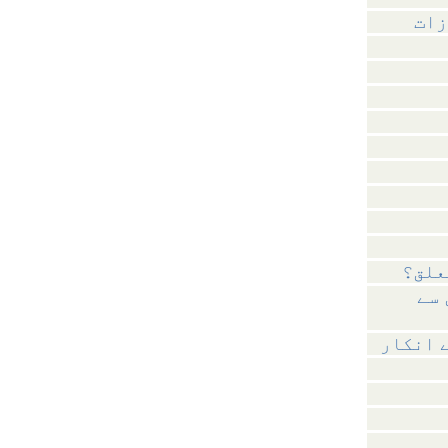
زات
علق؟
 سے
 انکار