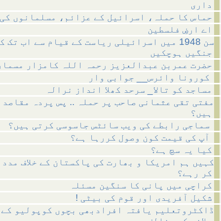
داری
حماس کا حملہ، اسرائیل کے عزائم، مسلمانوں کی 
اے ارضِ فلسطین
سن 1948 میں اسرائیلی ریاست کے قیام سے اب تک ک
جنگیں ہوچکیں
حضرت عمربن عبدالعزیز رحمہ اللہ کامزار مسمار
کورونا وائرس__ جوابی وار
مساجد کو تالا_ سرحد کھلا انداز نرالہ
مفتی تقی عثمانی صاحب پر حملہ .. پس پردہ مقاصد 
ہیں؟
سماجی رابطے کی ویب سائٹس جاسوسی کرتی ہیں؟
آپ کی قیمت کون وصول کررہا ہے؟
کیا یہ سچ ہے؟
کہیں ہم امریکا و بھارت کی پاکستان کے خلاف مدد 
کر رہے؟
کراچی میں پانی کا سنگین مسئلہ
! شکیل آفریدی اور قوم کی بیٹی
ڈاکٹروتعلیم یافتہ افرادبھی بچوں کوپولیو کے 
پلانے کے مخالف