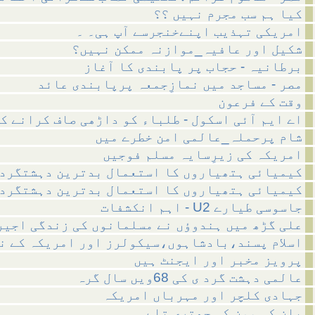
کیا ہم سب مجرم نہیں ؟؟
امریکی تہذیب اپنےخنجرسے آپ ہی۔ ۔
شکیل اور عافیہ_موازنہ ممکن نہیں؟
برطانیہ - حجاب پر پابندی کا آغاز
مصر - مساجد میں نمازِجمعہ پرپابندی عائد
وقت کے فرعون
اے ایم آئی اسکول - طلباء کو داڑھی صاف کرانے ک
شام پرحملہ_عالمی امن خطرے میں
امریکہ کی زیرِسایہ مسلم فوجیں
کیمیائی ہتھیاروں کا استعمال بدترین دہشتگرد
کیمیائی ہتھیاروں کا استعمال بدترین دہشتگرد
اہم انکشفات - U2 جاسوسی طیارے
علی گڑھ میں ہندوؤں نے مسلمانوں کی زندگی اجیر
اسلام پسند،بادشاہوں،سیکولرز اور امریکہ کے ن
پرویز مخبر اور ایجنٹ ہیں
عالمی دہشت گرد ی کی 68ویں سال گرہ
جہادی کلچر اور مہرباں امریکہ
بان کی مون کی چھتری تلے