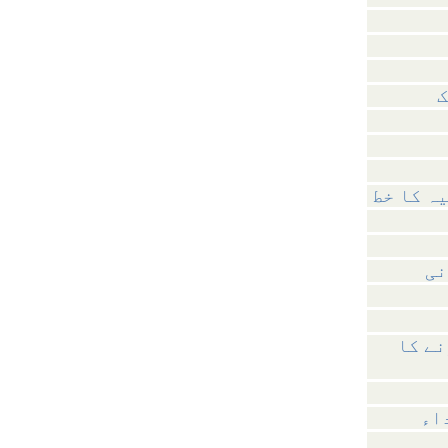
ک
نی
نے کا