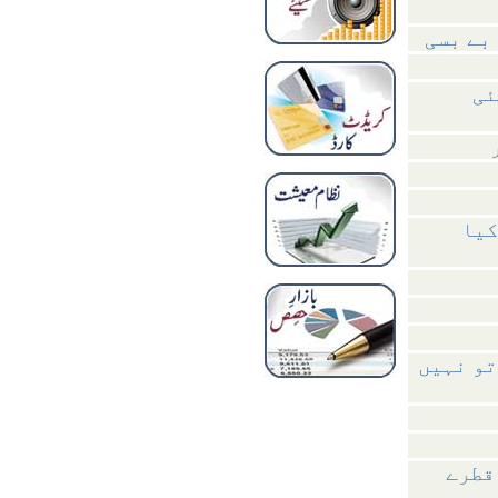
بے بسی
ئی
کیا
تو نہیں
قطرے