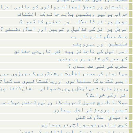
پاکستان پر کیچڑ اچھالنے والوں کو عالمی اعزا
خراب پولیو ویکسین پلائے جانے کا انکشاف
نوبل پرائز کا حلالہ اور تعلیم کا ڈھونگ
نوبل پرائز کی تذلیل و توہین اور اسلام دشمنی ؟
جنگ منظّم کاروبار ہے
فلسطین اور بہروپئے
اسرائیل کی ناجائز پیدائش_تاریخی حقائق
کم عمر کی شادی پر پابندی
مغرب کی نئی صف بندی ؟
میانمار کی مسلم اقلّیت دہشتگردی کے جبڑوں میں
ایسی کتاب کامسلمانوں اورپاکستانیوں سے کیات
پرویزمشرف - میڈیکل رپورٹ سوالیہ نشان؟؟قانون
فرارکی خواہش؟
مولانا طارق جمیل کےبیٹےکا پولیوکےقطرےپلانےسے
تیسرا پرویز کی اصل بیماری
داعیانِ اسلام کاقتل
کیس غداری،نو سوراخ،نو بیماری
پرویز - بردہ فروشی اور اثاثوں کی تفصیل