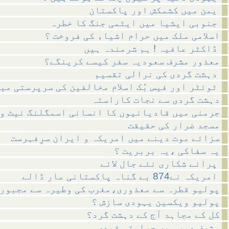
یمن میں کشمکش اور پاکستان
جنوبی ایشیا میں ایٹمی جنگ کا خطرہ
اسلامی ملک میں حرام اشیاء کی فروخت ؟
ڈاکٹر عافیہ ! ہم شرمندہ ہیں
معذور مشرف سعودیہ سفر کیسے کرینگے؟
دہشت گردی کی نرالی تقسیم
ٹوئٹر اور فیس بُک اسلام مخالفین کی سرپرستی میں ؟
دہشت گردی سے نجات کاراستہ
جرمنی میں قادیانیوں کا انسانی اسمگلنگ نیٹ و
مسجد ضرار کی حقیقت
سزائے موت دینے میں امریکہ و ایران سرِفہرست
یہ سفاکی ،یہ بربریت ؟
پرانے شکاری نئے جال لائے
امریکہ نے874 بے گناہ پاکستانی مار ڈالے
پولیو قطرہ سے معذوری،مغرب کی وطیرہ سے مجبور
پولیو ویکسین یہودی سازش ؟
کل کے مجاہد آج کے دہشت گرد؟
مشرف دور میں حراستی قیدی