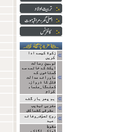
زکوة کیسے ادا
کریں
توہینِ رسالت
ایکٹ کے خاتمے سے
گستاخوں کے
ماورائے عدالت
قتل کا ذروازہ
کھلےگا_علماء
کرام
ہم پھر ہار گئے
مغربی تہذیب
مشرقی کشماکش
روح تصوّف_وفائے
عہد
سقوطِ
ڈھاکہ_لگاکے