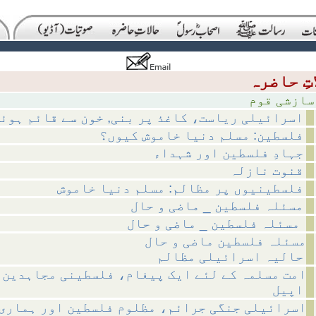
 قوم
اسرائیلی ریاست، کاغذ پر بنی, خون سے قائم ہوئ
فلسطین: مسلم دنیا خاموش کیوں؟
جہادِ فلسطین اور شہداء
قنوت نازلہ
فلسطینیوں پر مظالم: مسلم دنیا خاموش
مسئلہ فلسطین _ ماضی و حال
مسئلہ فلسطین _ ماضی و حال
مسئلہ فلسطین ماضی و حال
حالیہ اسرائیلی مظالم
امت مسلمہ کے لئے ایک پیغام، فلسطینی مجاہدین 
اپیل
اسرائیلی جنگی جرائم، مظلوم فلسطین اور ہماری