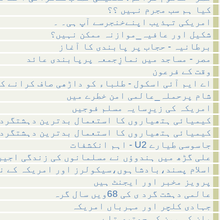
کیا ہم سب مجرم نہیں ؟؟
امریکی تہذیب اپنےخنجرسے آپ ہی۔ ۔
شکیل اور عافیہ_موازنہ ممکن نہیں؟
برطانیہ - حجاب پر پابندی کا آغاز
مصر - مساجد میں نمازِجمعہ پرپابندی عائد
وقت کے فرعون
اے ایم آئی اسکول - طلباء کو داڑھی صاف کرانے ک
شام پرحملہ_عالمی امن خطرے میں
امریکہ کی زیرِسایہ مسلم فوجیں
کیمیائی ہتھیاروں کا استعمال بدترین دہشتگرد
کیمیائی ہتھیاروں کا استعمال بدترین دہشتگرد
اہم انکشفات - U2 جاسوسی طیارے
علی گڑھ میں ہندوؤں نے مسلمانوں کی زندگی اجیر
اسلام پسند،بادشاہوں،سیکولرز اور امریکہ کے ن
پرویز مخبر اور ایجنٹ ہیں
عالمی دہشت گرد ی کی 68ویں سال گرہ
جہادی کلچر اور مہرباں امریکہ
بان کی مون کی چھتری تلے