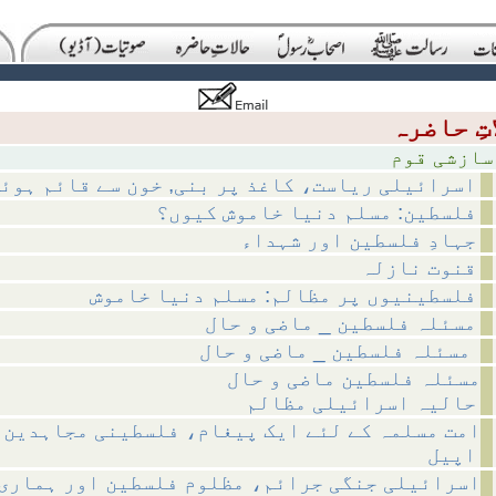
 قوم
اسرائیلی ریاست، کاغذ پر بنی, خون سے قائم ہوئ
فلسطین: مسلم دنیا خاموش کیوں؟
جہادِ فلسطین اور شہداء
قنوت نازلہ
فلسطینیوں پر مظالم: مسلم دنیا خاموش
مسئلہ فلسطین _ ماضی و حال
مسئلہ فلسطین _ ماضی و حال
مسئلہ فلسطین ماضی و حال
حالیہ اسرائیلی مظالم
امت مسلمہ کے لئے ایک پیغام، فلسطینی مجاہدین 
اپیل
اسرائیلی جنگی جرائم، مظلوم فلسطین اور ہماری