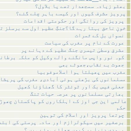
بھٹو زیادہ سمجھدار تھے یا بلاول؟
پرویز مشرف کیوں اور کیسے باہر چلے گئے؟
پرویز کی روانگی اور حکومتی اقدامات
خونِ ناحق بہتا رہے گا؟جنگِ عظیم اول سے برسلز ت
نسواں بل کے ثمرات
عورت کے نام پر مغرب کی سیاست
مشرق وسطیٰ تیسری جنگ عظیم کے دہانے پر
کوہ نور واپس مانگنے والے وکیل کو ملکہ برطانیہ کا خط
جھوٹ بے نقاب،جھوٹے بھی
مغرب میں پھیلتا ہوا اسلاموفوبیا
مسلمانوں کی بڑھتی ہوئی آبادی، مغرب کی پریشا
جعلی فیس بک اور ٹوئٹر کا گھناؤنا کھیل
بھارتی مسلمانوں پر عرصہ حیات تنگ
عالمی این جی اوز کے اہلکاروں کو پاکستان چھوڑ
حکم
چوتھا پرویز اور اسلام کی توہین
برصغیر میں سیکولرازم اور مادہ پرستی کی ابتداء
یہودی دنیا پر کیوں چھائے ہوئے ہیں ؟