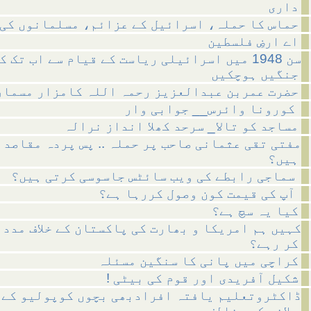
داری
حماس کا حملہ، اسرائیل کے عزائم، مسلمانوں کی 
اے ارضِ فلسطین
سن 1948 میں اسرائیلی ریاست کے قیام سے اب تک ک
جنگیں ہوچکیں
حضرت عمربن عبدالعزیز رحمہ اللہ کامزار مسمار
کورونا وائرس__ جوابی وار
مساجد کو تالا_ سرحد کھلا انداز نرالہ
مفتی تقی عثمانی صاحب پر حملہ .. پس پردہ مقاصد 
ہیں؟
سماجی رابطے کی ویب سائٹس جاسوسی کرتی ہیں؟
آپ کی قیمت کون وصول کررہا ہے؟
کیا یہ سچ ہے؟
کہیں ہم امریکا و بھارت کی پاکستان کے خلاف مدد 
کر رہے؟
کراچی میں پانی کا سنگین مسئلہ
! شکیل آفریدی اور قوم کی بیٹی
ڈاکٹروتعلیم یافتہ افرادبھی بچوں کوپولیو کے 
پلانے کے مخالف