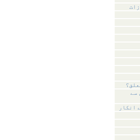
زات
علق؟
 سے
 انکار