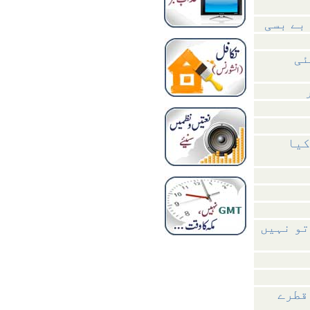
بے بسی
ئی
کیا
تو نہیں
قطرے