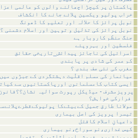
پاکستان پر کیچڑ اچھالنے والوں کو عالمی اعزا
خراب پولیو ویکسین پلائے جانے کا انکشاف
نوبل پرائز کا حلالہ اور تعلیم کا ڈھونگ
نوبل پرائز کی تذلیل و توہین اور اسلام دشمنی ؟
جنگ منظّم کاروبار ہے
فلسطین اور بہروپئے
اسرائیل کی ناجائز پیدائش_تاریخی حقائق
کم عمر کی شادی پر پابندی
مغرب کی نئی صف بندی ؟
میانمار کی مسلم اقلّیت دہشتگردی کے جبڑوں میں
ایسی کتاب کامسلمانوں اورپاکستانیوں سے کیات
پرویزمشرف - میڈیکل رپورٹ سوالیہ نشان؟؟قانون
فرارکی خواہش؟
مولانا طارق جمیل کےبیٹےکا پولیوکےقطرےپلانےسے
تیسرا پرویز کی اصل بیماری
داعیانِ اسلام کاقتل
کیس غداری،نو سوراخ،نو بیماری
پرویز - بردہ فروشی اور اثاثوں کی تفصیل