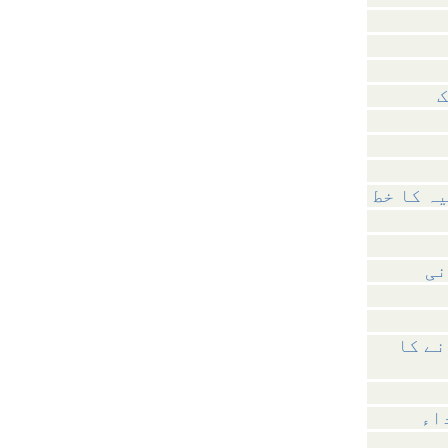
ک
نی
نے کا