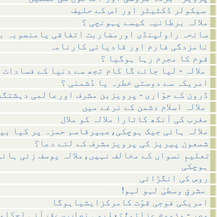
سیکولر ڈکٹیٹر اور اس کے حلیف
ملالہ برطانیہ کیسے پہونچی ؟
سانحہ راولپنڈی اورمضاربت اتفاقی یامنصوبہ ب
نامزدگی فارم اور قادیانی کارنامہ
قوم کا مجرم رہا ہوگیا ؟
ملالہ - لیا جائے گا کام تجھ سے دنیا کے فسادات کا
امریکہ سے دوستی خطرہ یا دُشمنی ؟
ڈرون کے حوّاری - پرویزبن مشرف اورعالمی دہشتگر
ملالہ اسلام دشمن کے نرغے میں
مغرب کی آنکھ کاتارا ملالہ کو ملال
ملالہ ہائی جیک ہوچکی،عبیرقاسم حمزہ پر کیا بی
شمعون پیریز کی پرویزمشرف کے لئے دعا؟
تعلیمِ نسواں کے مخالف نہیں،ملالہ یوسف زئی ہائی
ہوچکی
روس کی انگڑائی
!مشرقِ وسطیٰ لہو لہو
امریکی فوجی قوّت کامرکزایشیاہوگا
مصر - مذموم عزائم؛تعلیمی نصاب سےقرآنی احکام