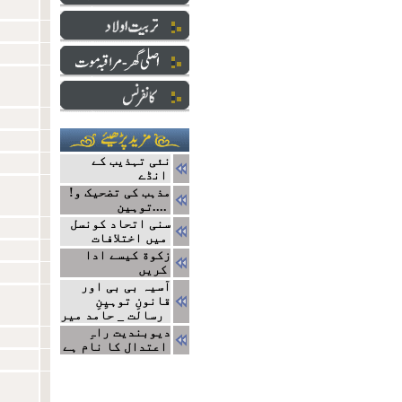
نئی تہذیب کے
انڈے
!مذہب کی تضحیک و
توہین....
سنی اتحاد کونسل
میں اختلافات
زکوة کیسے ادا
کریں
آسیہ بی بی اور
قانونِ توہیِنِ
رسالت _ حامد میر
دیوبندیت راہِ
اعتدال کا نام ہے