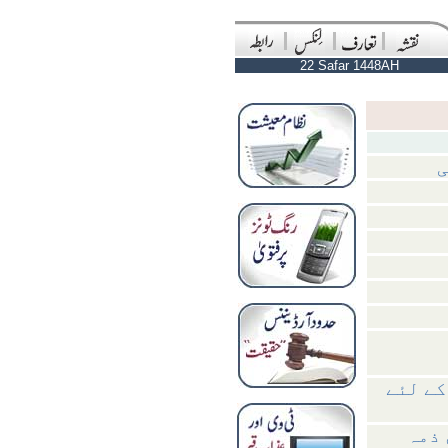
22 Safar 1448AH
ی
کے لئے
 ذمہ