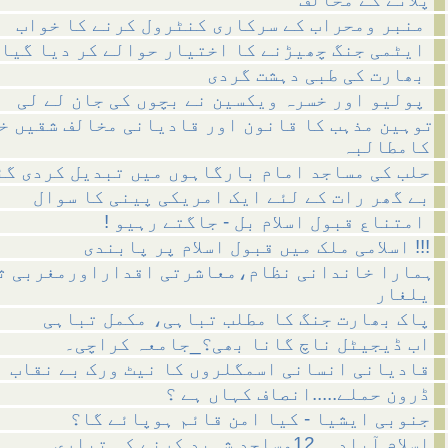
منبر ومحراب کے سرکاری کنٹرول کرنے کا خواب
ایٹمی جنگ چھیڑنے کا اختیار حوالے کر دیا گیا
بھارت کی طبی دہشت گردی
پولیو اور خسرہ ویکسین نے بچوں کی جان لے لی
توہین مذہب کا قانون اور قادیانی مخالف شقیں خ
کامطالبہ
حلب کی مساجد امام بارگاہوں میں تبدیل کردی گئ
بے گھر رات کے لئے ایک امریکی پینی کا سوال
! امتناع قبول اسلام بل - جاگتے رہیو
اسلامی ملک میں قبول اسلام پر پابندی !!!
ہمارا خاندانی نظام،معاشرتی اقداراورمغربی ث
یلغار
پاک بھارت جنگ کا مطلب تباہی، مکمل تباہی
اب ڈیجیٹل ناچ گانا بھی؟_جامعہ کراچی۔
قادیانی انسانی اسمگلروں کا نیٹ ورک بے نقاب
ڈرون حملے.....انصاف کہاں ہے ؟
جنوبی ایشیا - کیا امن قائم ہوپائے گا؟
اسلام آباد__12مساجد شہید کرنے کی تیاری