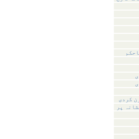
احکم
ی
ی
ن کردی
شانہ پر