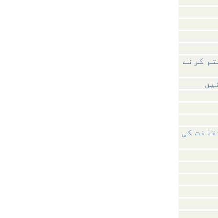
تم کرنے
یں
قافت کی