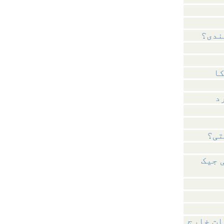
ندی؟
د
تی؟
 جیک
ات خارج