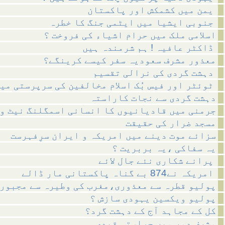
یمن میں کشمکش اور پاکستان
جنوبی ایشیا میں ایٹمی جنگ کا خطرہ
اسلامی ملک میں حرام اشیاء کی فروخت ؟
ڈاکٹر عافیہ ! ہم شرمندہ ہیں
معذور مشرف سعودیہ سفر کیسے کرینگے؟
دہشت گردی کی نرالی تقسیم
ٹوئٹر اور فیس بُک اسلام مخالفین کی سرپرستی میں ؟
دہشت گردی سے نجات کاراستہ
جرمنی میں قادیانیوں کا انسانی اسمگلنگ نیٹ و
مسجد ضرار کی حقیقت
سزائے موت دینے میں امریکہ و ایران سرِفہرست
یہ سفاکی ،یہ بربریت ؟
پرانے شکاری نئے جال لائے
امریکہ نے874 بے گناہ پاکستانی مار ڈالے
پولیو قطرہ سے معذوری،مغرب کی وطیرہ سے مجبور
پولیو ویکسین یہودی سازش ؟
کل کے مجاہد آج کے دہشت گرد؟
مشرف دور میں حراستی قیدی