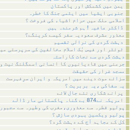
یمن میں کشمکش اور پاکستان
جنوبی ایشیا میں ایٹمی جنگ کا خطرہ
اسلامی ملک میں حرام اشیاء کی فروخت ؟
ڈاکٹر عافیہ ! ہم شرمندہ ہیں
معذور مشرف سعودیہ سفر کیسے کرینگے؟
دہشت گردی کی نرالی تقسیم
ٹوئٹر اور فیس بُک اسلام مخالفین کی سرپرستی میں ؟
دہشت گردی سے نجات کاراستہ
جرمنی میں قادیانیوں کا انسانی اسمگلنگ نیٹ و
مسجد ضرار کی حقیقت
سزائے موت دینے میں امریکہ و ایران سرِفہرست
یہ سفاکی ،یہ بربریت ؟
پرانے شکاری نئے جال لائے
امریکہ نے874 بے گناہ پاکستانی مار ڈالے
پولیو قطرہ سے معذوری،مغرب کی وطیرہ سے مجبور
پولیو ویکسین یہودی سازش ؟
کل کے مجاہد آج کے دہشت گرد؟
مشرف دور میں حراستی قیدی