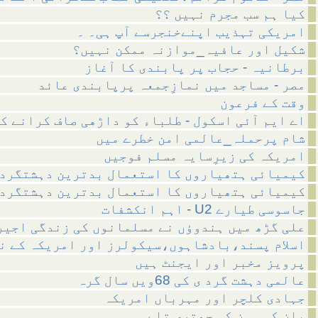
کیا ہم سب مجرم نہیں ؟؟
امریکی تہذیب اپنےخنجرسے آپ ہی۔ ۔
شکیل اور عافیہ_موازنہ ممکن نہیں؟
برطانیہ - حجاب پر پابندی کا آغاز
مصر - مساجد میں نمازِجمعہ پرپابندی عائد
وقت کے فرعون
اے ایم آئی اسکول - طلباء کو داڑھی صاف کرانے ک
شام پرحملہ_عالمی امن خطرے میں
امریکہ کی زیرِسایہ مسلم فوجیں
کیمیائی ہتھیاروں کا استعمال بدترین دہشتگرد
کیمیائی ہتھیاروں کا استعمال بدترین دہشتگرد
اہم انکشفات - U2 جاسوسی طیارے
علی گڑھ میں ہندوؤں نے مسلمانوں کی زندگی اجیر
اسلام پسند،بادشاہوں،سیکولرز اور امریکہ کے ن
پرویز مخبر اور ایجنٹ ہیں
عالمی دہشت گرد ی کی 68ویں سال گرہ
جہادی کلچر اور مہرباں امریکہ
بان کی مون کی چھتری تلے