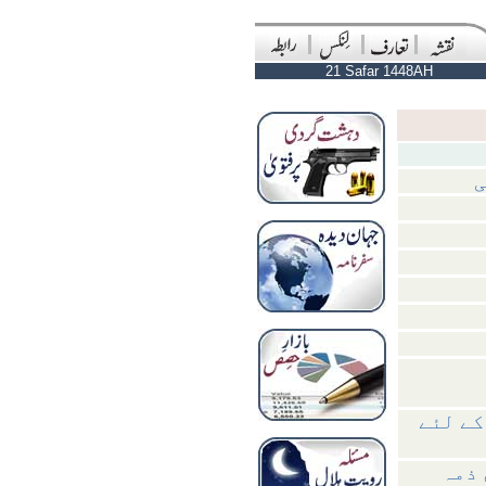
21 Safar 1448AH
ی
کے لئے
 ذمہ