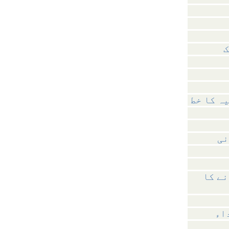
ک
نی
نے کا