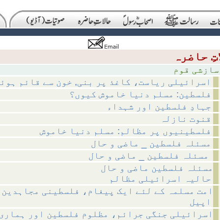
 قوم
اسرائیلی ریاست، کاغذ پر بنی, خون سے قائم ہوئ
فلسطین: مسلم دنیا خاموش کیوں؟
جہادِ فلسطین اور شہداء
قنوت نازلہ
فلسطینیوں پر مظالم: مسلم دنیا خاموش
مسئلہ فلسطین _ ماضی و حال
مسئلہ فلسطین _ ماضی و حال
مسئلہ فلسطین ماضی و حال
حالیہ اسرائیلی مظالم
امت مسلمہ کے لئے ایک پیغام، فلسطینی مجاہدین 
اپیل
اسرائیلی جنگی جرائم، مظلوم فلسطین اور ہماری