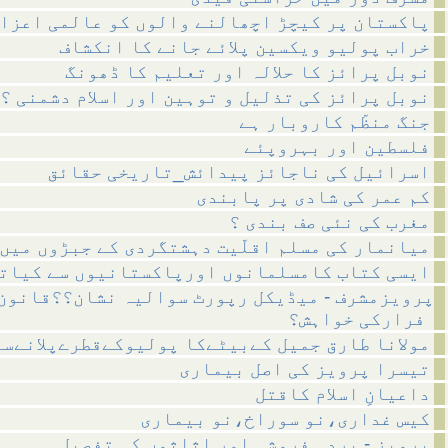
پاکستان پر کیچڑ اچھالنے والوں کو عالمی اعزا
خراب پولیو ویکسین پلائے جانے کا انکشاف
نوبل پرائز کا حلالہ اور تعلیم کا ڈھونگ
نوبل پرائز کی تذلیل و توہین اور اسلام دشمنی ؟
جنگ منظّم کاروبار ہے
فلسطین اور بہروپئے
اسرائیل کی ناجائز پیدائش_تاریخی حقائق
کم عمر کی شادی پر پابندی
مغرب کی نئی صف بندی ؟
میانمار کی مسلم اقلّیت دہشتگردی کے جبڑوں میں
ایسی کتاب کامسلمانوں اورپاکستانیوں سے کیات
پرویزمشرف - میڈیکل رپورٹ سوالیہ نشان؟؟قانون
فرارکی خواہش؟
مولانا طارق جمیل کےبیٹےکا پولیوکےقطرےپلانےسے
تیسرا پرویز کی اصل بیماری
داعیانِ اسلام کاقتل
کیس غداری،نو سوراخ،نو بیماری
پرویز - بردہ فروشی اور اثاثوں کی تفصیل