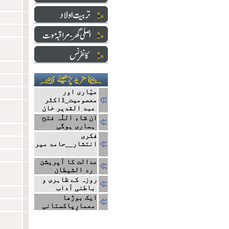
عیّاری اور
معصومیت_ڈاکٹر
عبد القدیر خان
ان شاء اللّہ فتح
ہماری ہوگی
فکری
انتشار__حامد میر
عدالت کا آپریشن
رد الشیطان
روزہ کے ظاہری و
باطنی آداب
ایک بوڑھا
معمارِپاکستانی