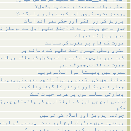
بھٹو زیادہ سمجھدار تھے یا بلاول؟
پرویز مشرف کیوں اور کیسے باہر چلے گئے؟
پرویز کی روانگی اور حکومتی اقدامات
خونِ ناحق بہتا رہے گا؟جنگِ عظیم اول سے برسلز ت
نسواں بل کے ثمرات
عورت کے نام پر مغرب کی سیاست
مشرق وسطیٰ تیسری جنگ عظیم کے دہانے پر
کوہ نور واپس مانگنے والے وکیل کو ملکہ برطانیہ کا خط
جھوٹ بے نقاب،جھوٹے بھی
مغرب میں پھیلتا ہوا اسلاموفوبیا
مسلمانوں کی بڑھتی ہوئی آبادی، مغرب کی پریشا
جعلی فیس بک اور ٹوئٹر کا گھناؤنا کھیل
بھارتی مسلمانوں پر عرصہ حیات تنگ
عالمی این جی اوز کے اہلکاروں کو پاکستان چھوڑ
حکم
چوتھا پرویز اور اسلام کی توہین
برصغیر میں سیکولرازم اور مادہ پرستی کی ابتداء
یہودی دنیا پر کیوں چھائے ہوئے ہیں ؟