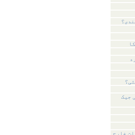
ندی؟
د
تی؟
 جیک
ات خارج