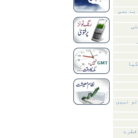
بے بسی
ئی
کیا
تو نہیں
قطرے