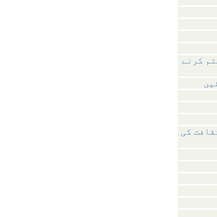
تم کرنے
یں
قافت کی