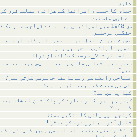
داری
حماس کا حملہ، اسرائیل کے عزائم، مسلمانوں کی 
اے ارضِ فلسطین
سن 1948 میں اسرائیلی ریاست کے قیام سے اب تک ک
جنگیں ہوچکیں
حضرت عمربن عبدالعزیز رحمہ اللہ کامزار مسمار
کورونا وائرس__ جوابی وار
مساجد کو تالا_ سرحد کھلا انداز نرالہ
مفتی تقی عثمانی صاحب پر حملہ .. پس پردہ مقاصد 
ہیں؟
سماجی رابطے کی ویب سائٹس جاسوسی کرتی ہیں؟
آپ کی قیمت کون وصول کررہا ہے؟
کیا یہ سچ ہے؟
کہیں ہم امریکا و بھارت کی پاکستان کے خلاف مدد 
کر رہے؟
کراچی میں پانی کا سنگین مسئلہ
! شکیل آفریدی اور قوم کی بیٹی
ڈاکٹروتعلیم یافتہ افرادبھی بچوں کوپولیو کے 
پلانے کے مخالف