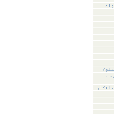
زات
علق؟
 سے
 انکار