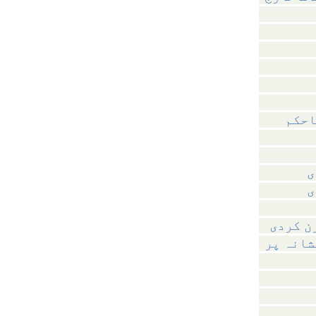
احکم
ی
ی
ن کردی
شانہ پر