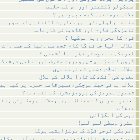
سیکولر ڈکٹیٹر اور اس کے حلیف
ملالہ برطانیہ کیسے پہونچی ؟
سانحہ راولپنڈی اورمضاربت اتفاقی یامنصوبہ ب
نامزدگی فارم اور قادیانی کارنامہ
قوم کا مجرم رہا ہوگیا ؟
ملالہ - لیا جائے گا کام تجھ سے دنیا کے فسادات کا
امریکہ سے دوستی خطرہ یا دُشمنی ؟
ڈرون کے حوّاری - پرویزبن مشرف اورعالمی دہشتگر
ملالہ اسلام دشمن کے نرغے میں
مغرب کی آنکھ کاتارا ملالہ کو ملال
ملالہ ہائی جیک ہوچکی،عبیرقاسم حمزہ پر کیا بی
شمعون پیریز کی پرویزمشرف کے لئے دعا؟
تعلیمِ نسواں کے مخالف نہیں،ملالہ یوسف زئی ہائی
ہوچکی
روس کی انگڑائی
!مشرقِ وسطیٰ لہو لہو
امریکی فوجی قوّت کامرکزایشیاہوگا
مصر - مذموم عزائم؛تعلیمی نصاب سےقرآنی احکام