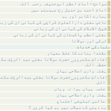
سوانح - امام اعظم ابوحنیفہ رحمہ اللہ
امام احمد بن حنبل رح عہدِستم میں
ہمارے اکابر اور ہم
نائبِ مفتی دارالعلوم کراچی کی کہانی ان کی زبا
شیخ الاسلام کی کہانی ان کی زبانی
مفتی اعظم پاکستان کی کہانی ان کی زبانی
ترکی اور مولانا
 خدمات
مقتدا بنانے کا غلط معیار
افاداتِ سکھروی_ حضرت مولانا مفتی عبد الرؤف سک
حفظہ اللہ
ہفتہ واری اصلاحی بیان
افاداتِ سکھروی_حضرت مولانا مفتی عبدالرؤف سکھ
اللہ
جلسہ یہاں ہوا نہ وہاں
ہفتہ واری اصلاحی بیان
عالمی تبلیغی اجتماع
بے دینی کے سیلاب میں ہم کیا کریں ؟