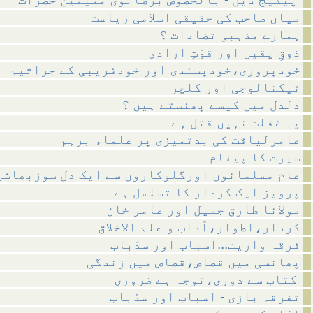
میاں صاحب کی حقیقی اسلامی ریاست
ہمارے مذہبی تضادات ؟
ذوقِ یقیں اور قوّتِ ارادی
خودپروری،خودپسندی اور خودفریبی کے جراثیم
ٹیکنالوجی اور کلچر
دلدل میں کیسے پھنستے ہیں ؟
یہ غفلت نہیں قتل ہے
عامرلیاقت کی بدتمیزی پر علماء برہم
سیرت کا پیغام
عام مسلمانوں اورگلوکاروں سے ایک دل سوزبھاشن
پرویز ایک کردار کا تسلسل ہے
مولانا طارق جمیل اور عامر خان
کردار،اطوار،آداب و علم الاخلاق
فرقہ واریت...اسباب اور سدّباب
پھانسی میں قصاص،قصاص میں زندگی
کتاب سے دوری،توجہ ہے ضروری
تفرقہ بازی - اسباب اور سدّباب