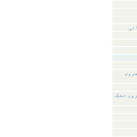
نی
ھروی
روی حفظہ