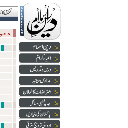
دعوت والارشاد
شعائر 
آمدِ 
انبیاءکرام علیھم الس