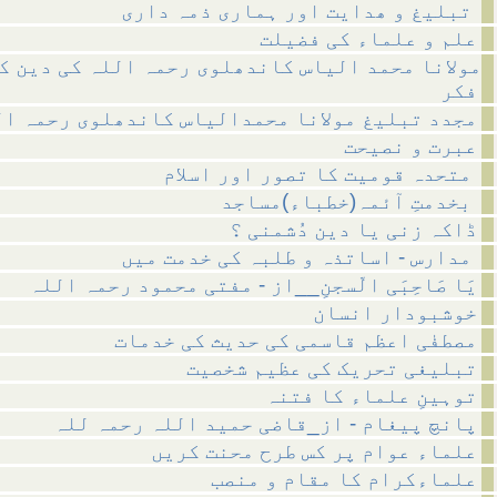
تبلیغ و ھدایت اور ہماری ذمہ داری
علم و علماء کی فضیلت
مولانا محمد الیاس کاندھلوی رحمہ اللہ کی دین ک
فکر
مجدد تبلیغ مولانا محمدالیاس کاندھلوی رحمہ ال
عبرت و نصیحت
متحدہ قومیت کا تصور اور اسلام
بخدمتِ آئمہ(خطباء)مساجد
ڈاکہ زنی یا دین دُشمنی ؟
مدارس - اساتذہ و طلبہ کی خدمت میں
یَا صَاحِبَی الّسجنِ__از - مفتی محمود رحمہ اللہ
خوشبودار انسان
مصطفٰی اعظم قاسمی کی حدیث کی خدمات
تبلیغی تحریک کی عظیم شخصیت
توہینِ علماء کا فتنہ
پانچ پیغام - از_قاضی حمید اللہ رحمہ للہ
علماء عوام پر کس طرح محنت کریں
علماءکرام کا مقام و منصب