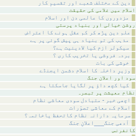
دین کے مختلف شعبے اور تقسیمِ کار
امی کی حقیقت
مزدوروں کا عالمی دن اور اسلام
ر بنیاد پرستی
علم دین پڑھ کر کم عقل ہونے کا اعتراض
مذہب کی تو بنیاد ہی پیش گوئی پر ہے
سیکولر ازم کیا لادینیت ہے؟
بردہ فروشی یا تخریب کاری ؟
خوشی کی بات
وزیرِ داخلہ کا اسلام دشمن ایجنڈے
علان جنگ
کیا کچھ داؤ پر لگایا جاسکتا ہے
 پر تبصرہ
اچھی خبر - متبادل سودی معاشی نظام
اسلام کے معاشی تصوّرات
سرمایہ دارانہ نظام کاتحفظ یاخاتمہ؟
آدھی جنگ___اعلانِ جنگ
رنس