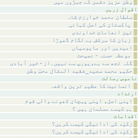
وطن عزیز دشمن کے جبڑوں میں
 زریں
سلطان محمد خوارزم شاہ
پاکستان کی اصل کہانی
تین انعاماتِ خداوندی
زبان کا سرکش بے لگام گھوڑا
امیدیں اور مایوسیاں
موعظہ حسنہ - نصیحت
گلہ تجھ سے ہے،یورپ سے نہیں۔از - خیر آبادی
حکیم محمد سعید_فقید المثال محبّ وطن
رسالت
انسانیت کا عظیم ترین واقعہ
داد
اپنی اصل، اپنی پہچان کھونے والی قوم
ہم کیسے مسلمان ہیں ؟
مات
زکوٰۃ کی ادائیگی کیسے کریں؟
زکوٰۃ کی ادائیگی کیسے کریں؟