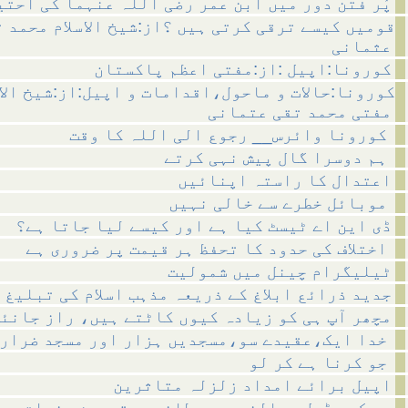
پُر فتن دور میں ابن عمر رضی اللہ عنہما کی احتی
قومیں کیسے ترقی کرتی ہیں ؟از:شیخ الاسلام محمد 
عثمانی
کورونا:اپیل :از:مفتی اعظم پاکستان
کورونا:حالات و ماحول،اقدامات و اپیل:از:شیخ الاس
مفتی محمد تقی عتمانی
کورونا وائرس__ رجوع الی اللہ کا وقت
ہم دوسرا گال پیش نہی کرتے
اعتدال کا راستہ اپنائیں
موبائل خطرے سے خالی نہیں
ڈی این اے ٹیسٹ کیا ہے اور کیسے لیا جاتا ہے؟
اختلاف کی حدود کا تحفظ ہر قیمت پر ضروری ہے
ٹیلیگرام چینل میں شمولیت
جدید ذرائع ابلاغ کے ذریعہ مذہب اسلام کی تبلیغ
!مچھر آپ ہی کو زیادہ کیوں کاٹتے ہیں، راز جانئ
خدا ایک،عقیدے سو،مسجدیں ہزار اور مسجد ضرار
جو کرنا ہے کر لو
اپیل برائے امداد زلزلہ متاثرین
پیکیج ڈیل - بالخصوص برطانوی مقیمین حضرات