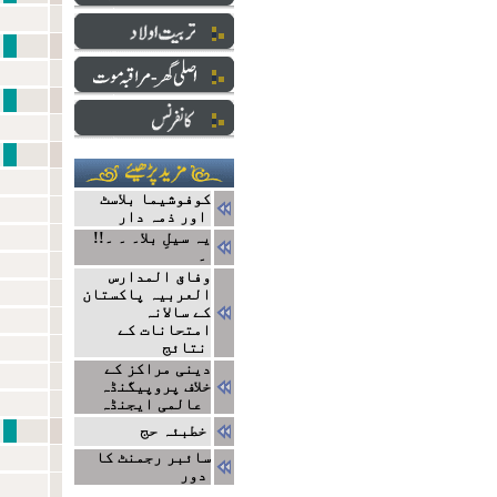
نبی سے ایک ا
دارالعلو
ایک ج
کوفوشیما بلاسٹ
اور ذمہ دار
!!یہ سیلِ بلا۔ ۔ ۔
۔
وفاق المدارس
العربیہ پاکستان
کے سالانہ
امتحانات کے
نتائج
دینی مراکز کے
خلاف پروپیگنڈہ
عالمی ایجنڈہ
مشاہیر
خطبئہ حج
سائبر رجمنٹ کا
دور