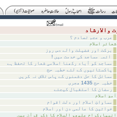
عرب و عجم تصادم ؟
اسلام
برکت اور فضیلت والے دس روز
! ائمہ مساجد کی خدمت میں
مساجد کو آباد رکھنا اسلامی شعار کا تحفظ ہے
پاکستانیوں کے لئے خطبہ حج
مسائل کا حل دشمنوں کے پاس تلاش نہ کریں
خطبہ حج 1435 ھجری
رمضان کا استقبال کیجئے
اسلام
مساواتِ اسلام اور دلت اقوام
خواتین کا عالمی دن اور اسلام
لام کا ذکر قرآن میں