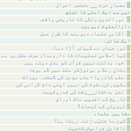
معمارِ حرم __ مختصر احوال
متی کا تعلق
نورالدین زنگی کا تاریخی واقعہ
م دیوبند
اکابرِ علماء دیوبند کا طرزِ عمل
ائزہ
نور جہاں نے کبوتر اُڑا دیا۔
کیا اسلامی تعلیمات کا دارومدار صرف عقل پر ہے 
خود بدلتے نہیں قرآن کو بدل دیتے ہیں
بتانِ رنگ و بوتوڑکر ملت میں گم ہوجا
علم کادریا - علم مؤمن کی گمشدہ میراث
سکیورٹی...قوم کی نہیں اپنی ذاتِ گرامی کی
لعل بدخشاں__وقت کی قدروقیمت
تاریخ کے افسوس ناک اوراق
! تبدیلی کے لمحات
 علماء
کون سا فتوٰی زندہ رہتا ہے؟
ناقابلِ فراموش شخصیت