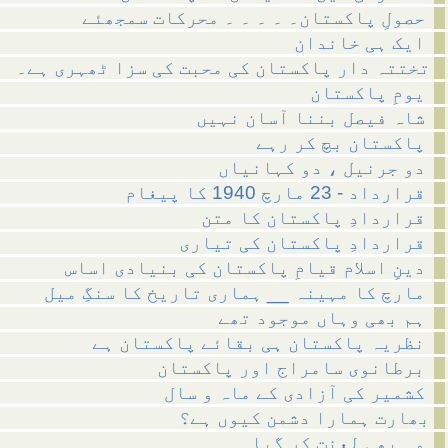
حصولِ پاکستان۔ ۔ ۔ ۔ ۔ محرکات سمجھئے
ایک ہی خاندان
تختتہ دار پاکستان کی محبت کی سزا ٹھہری ہے۔
یومِ پاکستان
شاہ فیصل بننا آسان نہیں
پاکستان بچ کر رہے
دو جرنیل ، دو کہانیاں
قرارداد - 23 مارچ 1940 کا پیغام
قراردادِ پاکستان کا متن
قراردادِ پاکستان کی تیاری
دینِ اسلام قیامِ پاکستان کی بنیادی اساس
مارچ کا مہینہ __ ہماری تاریخ کا سنگِ میل
ہم بھی وہاں موجود تھے
نظریہ پاکستان ہی بقائے پاکستان ہے
برطانوی سامراج اور پاکستان
کشمیر کی آزادی کے ماہ و سال
بھارت ہمارا دشمن کیوں ہے؟
وہ بھی لعنت کر گیا