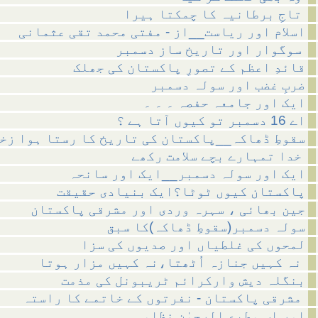
تاجِ برطانیہ کا چمکتا ہیرا
اسلام اور ریاست__از - مفتی محمد تقی عثمانی
سوگوار اور تاریخ ساز دسمبر
قائدِ اعظم کے تصورِ پاکستان کی جھلک
ضربِ غضب اور سولہ دسمبر
ایک اور جامعہ حفصہ ۔ ۔ ۔
اے 16 دسمبر تو کیوں آتا ہے ؟
سقوطِ ڈھاکہ__پاکستان کی تاریخ کا رستا ہوا زخ
خدا تمہارے بچے سلامت رکھے
ایک اور سولہ دسمبر__ایک اور سانحہ
پاکستان کیوں ٹوٹا؟ایک بنیادی حقیقت
جین بھائی ، سہرہ وردی اور مشرقی پاکستان
سولہ دسمبر(سقوطِ ڈھاکہ)کا سبق
لمحوں کی غلطیاں اور صدیوں کی سزا
نہ کہیں جنازہ اُٹھتا،نہ کہیں مزار ہوتا
بنگلہ دیش وارکرائم ٹریبونل کی مذمت
مشرقی پاکستان - نفرتوں کے خاتمے کا راستہ
اور اب مطیع الرحمٰن نظامی ۔ ۔ ۔ ۔ ۔