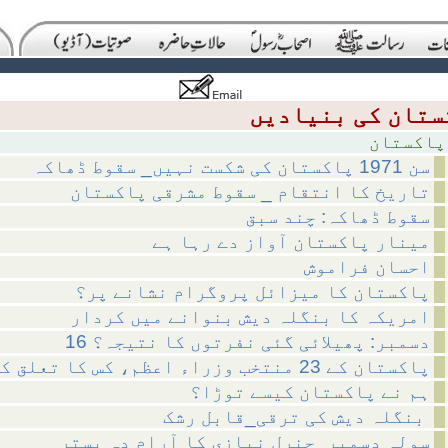
تان
سن 1971 پاکستان کی شکست نہیں_ سقوط ڈھاکہ
تاریخ کا انتقام _ سقوط مشرقی پاکستان
سقوط ڈھاکہ: چند سبق
مینار پاکستان آواز دے رہا ہے
احسان فراموش
پاکستان کا میزائل پروگرام نشانے پر؟
امریکہ کا بنگلہ دیش بنوانے میں کردار
16 دسمبر: پھیلائی گئی نفرتوں کا نتیجہ؟
پاکستان کے 23 منتخب وزراء اعظم، کس کا تعلق کہاں سے؟
ہم نے پاکستان کیسے توڑا؟
بنگلہ دیش کی ترقی_قابل رشک
سولہ دسمبر_جنرل نیازی کا آرام دہ بستر