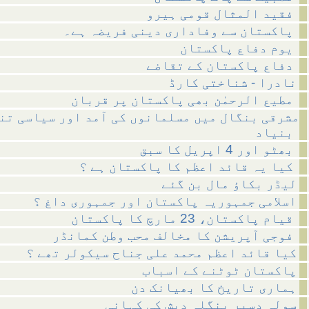
فقید المثال قومی ہیرو
پاکستان سے وفاداری دینی فریضہ ہے۔
یوم دفاع پاکستان
دفاع پاکستان کے تقاضے
نادرا - شناختی کارڈ
مطیع الرحمٰن بھی پاکستان پر قربان
مشرقی بنگال میں مسلمانوں کی آمد اور سیاسی تن
بنیاد
بھٹو اور 4 اپریل کا سبق
کیا یہ قائد اعظم کا پاکستان ہے ؟
لیڈر بکاؤ مال بن گئے
اسلامی جمہوریہ پاکستان اور جمہوری داغ ؟
قیام پاکستان، 23 مارچ کا پاکستان
فوجی آپریشن کا مخالف محب وطن کمانڈر
کیا قائد اعظم محمد علی جناح سیکولر تھے ؟
پاکستان ٹوٹنے کے اسباب
ہماری تاریخ کا بھیانک دن
سولہ دسبر بنگلہ دیش کی کہانی