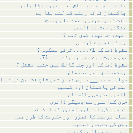
قائد اعظم سے متعلق دستاویزات کا جائزہ
پاکستان قائم رہنے کے لئے بنا ہے
ملت کا پاسبان،محمد علی جناح
بنگلہ دیش کا المیہ
البدر جانباز کون تھے ؟
ہم کہ ٹھہرے اجنبی
سقوط ڈھاکہ 71ء۔۔۔۔ترقی معکوس ؟
خوب صورت بہت ہو تم لیکن۔۔۔۔71ء
سقوط ڈھاکہ اور چٹاگانگ میں خفیہ مقتل ؟
ہندوستان اور مسلمان
سولہ دسمبر__ میری غماز تھی شاخ نشیمن کی کم ا
مشرقی پاکستان اور کشمیر
المیہ مشرقی پاکستان
خون کےآنسوں سے بھیگی ڈائری
دسمبر کی آمد اور کسنجر کا انکشاف
مسلم قومیت کا تصوّر اور حکومت کا طرز عمل
وطن کی محبت و عصبیت
عصبیت سے پاک پاکستان