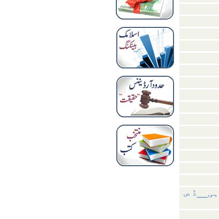
ہی__ڈ ص