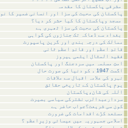
مشرقی پاکستان کا مقدمہ
پاکستان کی محبت کی سزا اور انسانی ضمیر کا نو
مسجد وپاکستان کا کیا حشر کر دیا؟
پاکستان کی محبت کی سزا ٹھہری ہے
بغداد سے ڈھاکہ تک جنازوں کی گواہی
ممالک کی درجہ بندی اور گرین پاسپورٹ
قائدِ اعظم اور قائدِ اعظم ثانی
فقید المثال ایٹمی ہیروز
امتِ مسلمہ میں سردجنگ اور پاکستان
اگست 1947 ء کو دنیا کی صورت حال
نہرو کی علامہ اقبال سے ملاقات
یومِ پاکستان کے تاریخی حقائق
اللہ کی شان،پاکستان
سردارعبدالرب نشترکی سیاسی بصیرت
کون سی شریعت؟جواب حاضر ہے
مستعد کڑے اقدامات کی ضرورت
اسلامی جمہوریہ میں عیسائی وزیرِاعظم ؟
تو امریکہ تو نمک حلالی ہے نا؟