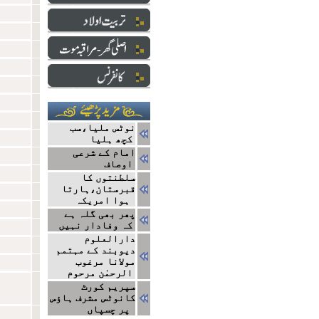
نوٹس ملیا،سب
کچھ ہلیا
امام کے شرعی
اوصاف
سلطنتوں کا
قبرستان،ہارتا
ہوا امریکہ
پھر بھی گلہ ہے
کہ وفادار نہیں
دارالعلوم
دیوبند کے مہتمم
مولانا مرغوب
الرحمٰن مرحوم
سپریم کورٹ
کانوٹس مشرف ہاؤس
پر چسپاں