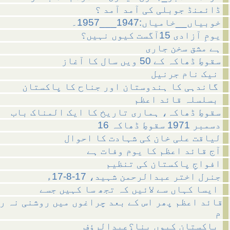
ڈائمنڈ جوبلی کی آمد آمد ؟
خوبیاں__خامیاں:1947___1957۔
یومِ آزادی 15آگست کیوں نہیں؟
ہے مشق سخن جاری
سقوطِ ڈھاکہ کے 50 ویں سال کا آغاز
نیک نام جرنیل
گاندہی کا ہندوستان اور جناح کا پاکستان
بسلسلہ قائد اعظم
سقوطِ ڈھاکہ، ہماری تاریخ کا ایک المناک باب
16 دسمبر 1971 سقوطِ ڈھاکہ
لیاقت علی خان کی شہادت کا احوال
آج قائد اعظم کا یوم وفات ہے
افواجِ پاکستان کی تنظیم
جنرل اختر عبدالرحمن شہید، 17-8-17ء
ایسا کہاں سے لائیں کہ تجھ سا کہیں جسے
قائد اعظم پھر اس کے بعد چراغوں میں روشنی نہ ر
م
پاکستان کیوں بنا؟عبدالرؤف