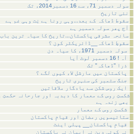
سولہ دسمبر 71ء سے 16 دسمبر2014ء تک
نئی تاریخ
سقوط ڈھاکہ کے بعد...وہی رونا ہے نِت وہی غم ہے
آج پھر سولہ دسمبر ہے
سانحہ مشرقی پاکستان...تاریخ کا سیاہ ترین باب
سقوطِ ڈھاکہ__ڈائریکٹر کون ؟
سولہ دسمبر 1971ء کا سیاہ دن
آہ ! 16 دسمبر لوٹ آیا
ذرا "ڈھاکہ" تک
پاکستان میں مارشل لاء کیوں لگے ؟
جنگ ستمبر کی سنہری تاریخ
ایک روس شکن سے یادگار ملاقاتیں
شکستِ روس کے معمار کا دبدبہ اور جارحانہ حکمتِ 
بھی زندہ ہے
شکستِ روس کے معمار
ستائیسویں رمضان اور قیامِ پاکستان
قیامِ پاکستان__ پہلی اینٹ
نہ کوئی دین نہ ایمان نہ پاکستان