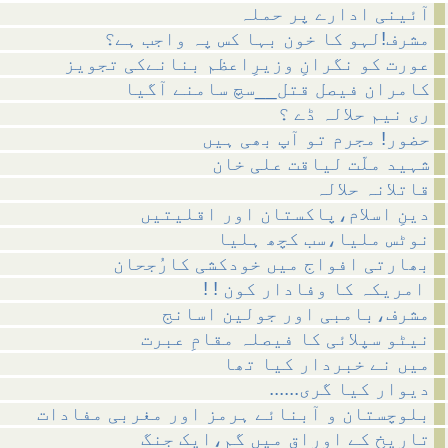
آئینی ادارے پر حملہ
مشرف!لہو کا خون بہا کس پہ واجب ہے؟
عورت کو نگرانِ وزیرِاعظم بنانےکی تجویز
کامران فیصل قتل__سچ سامنے آگیا
ری نیم حلالہ ڈے ؟
حضور! مجرم تو آپ بھی ہیں
شہید ملّت لیاقت علی خان
قاتلانہ حلالہ
دینِ اسلام،پاکستان اور اقلیتیں
نوٹس ملیا،سب کچھ ہلیا
بھارتی افواج میں خودکشی کارُجحان
! ! امریکہ کا وفادار کون
مشرف،بامبی اور جولین اسانج
نیٹو سپلائی کا فیصلہ مقامِ عبرت
میں نے خبردار کیا تھا
......دیوار کیا گری
بلوچستان و آبنائے ہرمز اور مغربی مفادات
تاریخ کے اوراق میں گم،ایک جنگ