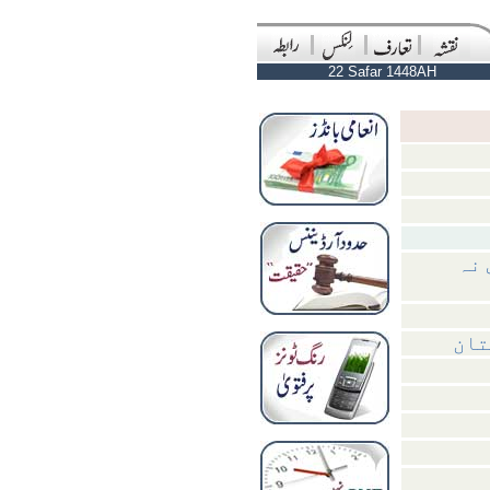
22 Safar 1448AH
 نہ
تان