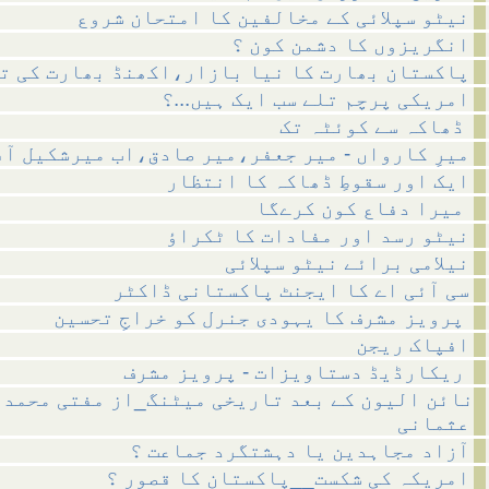
نیٹو سپلائی کے مخالفین کا امتحان شروع
انگریزوں کا دشمن کون ؟
پاکستان بھارت کا نیا بازار،اکھنڈ بھارت کی ت
امریکی پرچم تلے سب ایک ہیں...؟
ڈھاکہ سے کوئٹہ تک
میرِ کارواں - میر جعفر،میر صادق،اب میرشکیل آ
ایک اور سقوطِ ڈھاکہ کا انتظار
میرا دفاع کون کرےگا
نیٹو رسد اور مفادات کا ٹکراؤ
نیلامی برائے نیٹو سپلائی
سی آئی اے کا ایجنٹ پاکستانی ڈاکٹر
پرویز مشرف کا یہودی جنرل کو خراجِ تحسین
افپاک ریجن
ریکارڈیڈ دستاویزات - پرویز مشرف
نائن الیون کے بعد تاریخی میٹنگ_از مفتی محمد 
عثمانی
آزاد مجاہدین یا دہشتگرد جماعت ؟
امریکہ کی شکست__پاکستان کا قصور ؟