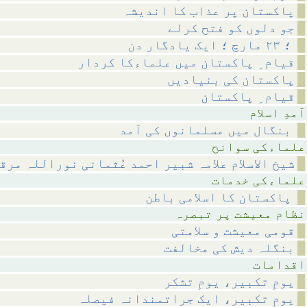
پاکستان پر عذاب کا اندیشہ
جو دلوں کو فتح کرلے
؛ ۲۳ مارچ ؛ ایک یادگار دن
قیام ِ پاکستان میں علماءکا کردار
پاکستان کی بنیادیں
قیام ِ پاکستان
اسلام
بنگال میں مسلمانوں کی آمد
 سوانح
شیخ الاسلام علامہ شبیر احمد عُثمانی نوراللہ مرق
 خدمات
پاکستان کا اسلامی باطن
 پر تبصرہ
قومی معیشت و سلامتی
بنگلہ دیش کی مخالفت
مات
یومِ تکبیر، یومِ تشکر
یومِ تکبیر، ایک جراتمندانہ فیصلہ