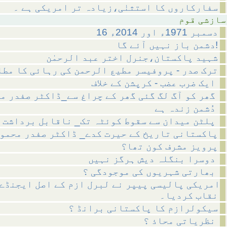
سفارکاروں کا استثنٰی،زیادہ تر امریکی ہے ۔
 قوم
16 دسمبر 1971ء اور 2014ء
دشمن باز نہیں آئے گا!
شہید پاکستان،جنرل اختر عبد الرحمٰن
ترک صدر - پروفیسر مطیع الرحمن کی رہائی کا مط
ایک ضرب عضب - کرپشن کے خلاف
گھر کو آگ لگ گئی گھر کے چراغ سے_ڈاکٹر صفدر محمود
دُشمن زندہ ہے
پلٹن میدان سے سقوط کوئٹہ تک_ ناقابل برداشت
پاکستانی تاریخ کے حیرت کدے_ ڈاکٹر صفدر محمو
پرویز مشرف کون تھا؟
دوسرا بنگلہ دیش ہرگز نہیں
بھارتی شہریوں کی موجودگی ؟
امریکی پالیسی پیپر نے لبرل ازم کے اصل ایجنڈے 
نقاب کردیا۔
سیکولرازم کا پاکستانی برانڈ ؟
نظریاتی محاذ ؟