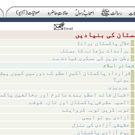
حلال پاکستان برانڈ
برآمدات بڑھانے کا مسئلہ
وطن عزیز کی عسکری قیادت سے
اسلام
قراردادِ پاکستان اکبرِاعظم کے دورمیں کیوں پیش
ہوئی؟
پرویزی
اقبال قائد اعظم بندے ماترم اور مخالفین پاکس
المیہ مشرقی پاکستان اور تازہ شوشے
توبہ کریں توبہ کروایئے
آزادی ہو تو ایسی
حقیقی آزادی کی منزل
یوم آزادی پاکستان