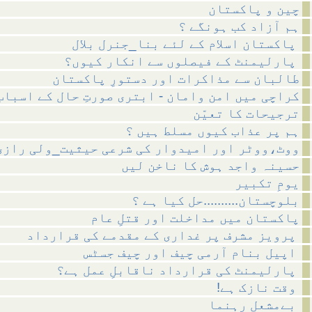
چین و پاکستان
ہم آزاد کب ہونگے ؟
پاکستان اسلام کے لئے بنا_جنرل بلال
پارلیمنٹ کے فیصلوں سے انکار کیوں؟
طالبان سے مذاکرات اور دستورِ پاکستان
کراچی میں امن وامان - ابتری صورتِ حال کے اسباب
ترجیحات کا تعیّن
ہم پر عذاب کیوں مسلط ہیں ؟
ووٹ،ووٹر اور امیدوار کی شرعی حیثیت_ولی رازی
حسینہ واجد ہوش کا ناخن لیں
یومِ تکبیر
بلوچستان..........حل کیا ہے ؟
پاکستان میں مداخلت اور قتلِ عام
پرویز مشرف پر غداری کے مقدمے کی قرارداد
اپیل بنام آرمی چیف اور چیف جسٹس
پارلیمنٹ کی قرارداد ناقابلِ عمل ہے؟
!وقت نازک ہے
بےمشعل رہنما