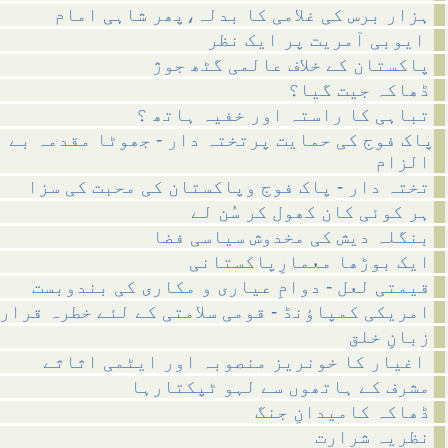
ہزار برس کی غلامی کا بدلہ،پھر شاہی امام
ایوبی آمریت پر ایک نظر
پاکستان کے خلاف عالمی گٹھ جوژ
ڈھاکہ جیت گیا؟
تباہی کا راستہ اور خفیہ ہاتھ ؟
پاک فوج کی حمایت پرتختہ دار - جھوٹا مقدمہ بے 
الزام
تختہ دار - پاک فوج وپاکستان کی محبت کی سزا
ہر کوئی کان کھول کر سُن لے
بنگلہ دیش کی مخدوش سیاسی فضا
ایک بوڑھا معمارِپاکستانی
قیمتی لعل - دوامِ عیاری و مکاری کی بندوبست
امریکی کمپاؤنڈ - قومی سلامتی کے لئے خطرہ قرار
زبانِ خلق
اغیار کا خونریز منصوبہ اور ایٹمی اثاثے
مشرف کے ہاتھوں سے لہو ٹپکتارہا
ڈھاکہ کامیدانِ جنگ
نظریہ شرارت