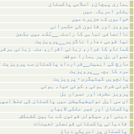
ہماری پہچان، اسلامی پاکستان
ہٹلر امریکہ میں
خوابوں کے جزیرے میں
پرویز اور قانون کی حکمرانی
ناانصافی تباہی کا راستہ__مُکے میں مکھن
نیا قومی دھارا ناگزیر__پرویزیت
کمانڈو کا فرار، زبانی اقرار، منہ زبانی برقر
نسواں بل پر ہمارا موقف
مارچ کی اہمیت__قراردادِ پاکستان سے پرویزیت ت
مرد کا بچہ__پرویزیت
پانچویں کیٹیگری - پرویزیت
کوئی شرم ہوتی ، کوئی حیاء ہوتی
پرویز مشرف اور نسواں بل
ای سی ایل نوٹیفیکیشن میں پاکستان کی غلط اسپی
پاکستان اور غیر ملکی لابیاں
دینی اور سیکولر قوتوں کے مابین کشمکش
قادیانی پاکستانی قونصلر تعینات
پاکستان پر امریکی دباؤ