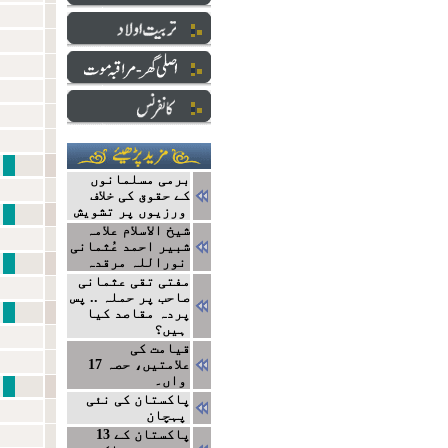
آمدِ 
برمی مسلمانوں
کے حقوق کی خلاف
ورزیوں پر تشویش
علماءکی
شیخ الاسلام علامہ
شبیر احمد عُثمانی
علماءکی
نوراللہ مرقدہ
مفتی تقی عثمانی
صاحب پر حملہ .. پس
نظام معیشت
پردہ مقاصد کیا
ہیں؟
قیامت کی
علامتیں، حصہ 17
واں۔
اقدا
پاکستان کی نئی
پہچان
پاکستان کے 13