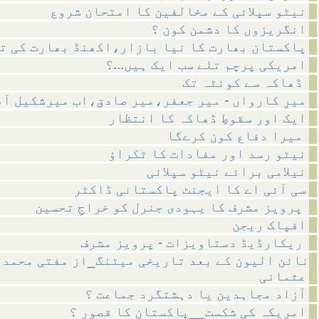
نیٹو سپلائی کے مخالفین کا امتحان شروع
انگریزوں کا دشمن کون ؟
پاکستان بھارت کا نیا بازار،اکھنڈ بھارت کی ت
امریکی پرچم تلے سب ایک ہیں...؟
ڈھاکہ سے کوئٹہ تک
میرِ کارواں - میر جعفر،میر صادق،اب میرشکیل آ
ایک اور سقوطِ ڈھاکہ کا انتظار
میرا دفاع کون کرےگا
نیٹو رسد اور مفادات کا ٹکراؤ
نیلامی برائے نیٹو سپلائی
سی آئی اے کا ایجنٹ پاکستانی ڈاکٹر
پرویز مشرف کا یہودی جنرل کو خراجِ تحسین
افپاک ریجن
ریکارڈیڈ دستاویزات - پرویز مشرف
نائن الیون کے بعد تاریخی میٹنگ_از مفتی محمد 
عثمانی
آزاد مجاہدین یا دہشتگرد جماعت ؟
امریکہ کی شکست__پاکستان کا قصور ؟