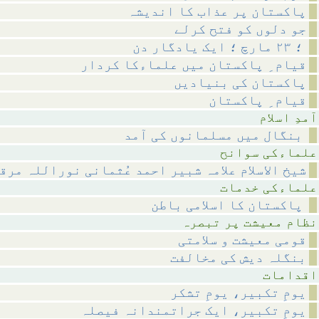
پاکستان پر عذاب کا اندیشہ
جو دلوں کو فتح کرلے
؛ ۲۳ مارچ ؛ ایک یادگار دن
قیام ِ پاکستان میں علماءکا کردار
پاکستان کی بنیادیں
قیام ِ پاکستان
اسلام
بنگال میں مسلمانوں کی آمد
 سوانح
شیخ الاسلام علامہ شبیر احمد عُثمانی نوراللہ مرق
 خدمات
پاکستان کا اسلامی باطن
 پر تبصرہ
قومی معیشت و سلامتی
بنگلہ دیش کی مخالفت
مات
یومِ تکبیر، یومِ تشکر
یومِ تکبیر، ایک جراتمندانہ فیصلہ