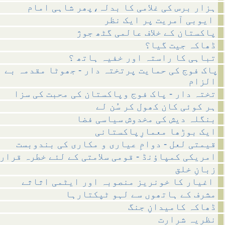
ہزار برس کی غلامی کا بدلہ،پھر شاہی امام
ایوبی آمریت پر ایک نظر
پاکستان کے خلاف عالمی گٹھ جوژ
ڈھاکہ جیت گیا؟
تباہی کا راستہ اور خفیہ ہاتھ ؟
پاک فوج کی حمایت پرتختہ دار - جھوٹا مقدمہ بے 
الزام
تختہ دار - پاک فوج وپاکستان کی محبت کی سزا
ہر کوئی کان کھول کر سُن لے
بنگلہ دیش کی مخدوش سیاسی فضا
ایک بوڑھا معمارِپاکستانی
قیمتی لعل - دوامِ عیاری و مکاری کی بندوبست
امریکی کمپاؤنڈ - قومی سلامتی کے لئے خطرہ قرار
زبانِ خلق
اغیار کا خونریز منصوبہ اور ایٹمی اثاثے
مشرف کے ہاتھوں سے لہو ٹپکتارہا
ڈھاکہ کامیدانِ جنگ
نظریہ شرارت