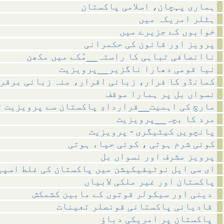
ہماری پہچان، اسلامی پاکستان
ہٹلر امریکہ میں
خوابوں کے جزیرے میں
پرویز اور قانون کی حکمرانی
ناانصافی تباہی کا راستہ__مُکے میں مکھن
نیا قومی دھارا ناگزیر__پرویزیت
کمانڈو کا فرار، زبانی اقرار، منہ زبانی برقر
نسواں بل پر ہمارا موقف
مارچ کی اہمیت__قراردادِ پاکستان سے پرویزیت ت
مرد کا بچہ__پرویزیت
پانچویں کیٹیگری - پرویزیت
کوئی شرم ہوتی ، کوئی حیاء ہوتی
پرویز مشرف اور نسواں بل
ای سی ایل نوٹیفیکیشن میں پاکستان کی غلط اسپی
پاکستان اور غیر ملکی لابیاں
دینی اور سیکولر قوتوں کے مابین کشمکش
قادیانی پاکستانی قونصلر تعینات
پاکستان پر امریکی دباؤ