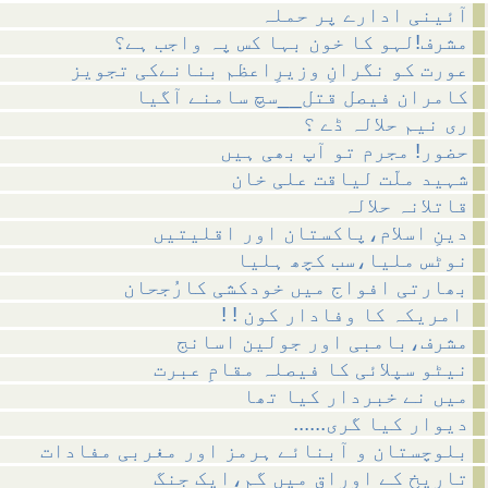
آئینی ادارے پر حملہ
مشرف!لہو کا خون بہا کس پہ واجب ہے؟
عورت کو نگرانِ وزیرِاعظم بنانےکی تجویز
کامران فیصل قتل__سچ سامنے آگیا
ری نیم حلالہ ڈے ؟
حضور! مجرم تو آپ بھی ہیں
شہید ملّت لیاقت علی خان
قاتلانہ حلالہ
دینِ اسلام،پاکستان اور اقلیتیں
نوٹس ملیا،سب کچھ ہلیا
بھارتی افواج میں خودکشی کارُجحان
! ! امریکہ کا وفادار کون
مشرف،بامبی اور جولین اسانج
نیٹو سپلائی کا فیصلہ مقامِ عبرت
میں نے خبردار کیا تھا
......دیوار کیا گری
بلوچستان و آبنائے ہرمز اور مغربی مفادات
تاریخ کے اوراق میں گم،ایک جنگ