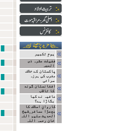
آمدِ 
یومِ تکبیر
فضیلت عشرہ ذی
علماءکی
الحجہ
پاکستان کے خلاف
مغرب کی ہرزہ
علماءکی
سرائی
افغانستان گوند
نظام معیشت
کا تالاب
عافیہ نے کیا
بگاڑا ہے؟
کاروانِ اسلاف کا
بچھڑا مسافر_شیخ
اقدا
الحدیث سلیم اللہ
خان رحمہ اللہ