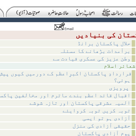
حلال پاکستان برانڈ
برآمدات بڑھانے کا مسئلہ
وطن عزیز کی عسکری قیادت سے
اسلام
قراردادِ پاکستان اکبرِاعظم کے دورمیں کیوں پیش
ہوئی؟
پرویزی
اقبال قائد اعظم بندے ماترم اور مخالفین پاکس
المیہ مشرقی پاکستان اور تازہ شوشے
توبہ کریں توبہ کروایئے
آزادی ہو تو ایسی
حقیقی آزادی کی منزل
یوم آزادی پاکستان