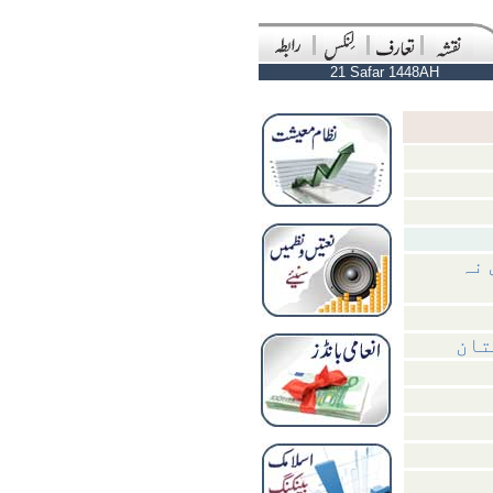
21 Safar 1448AH
 نہ
تان