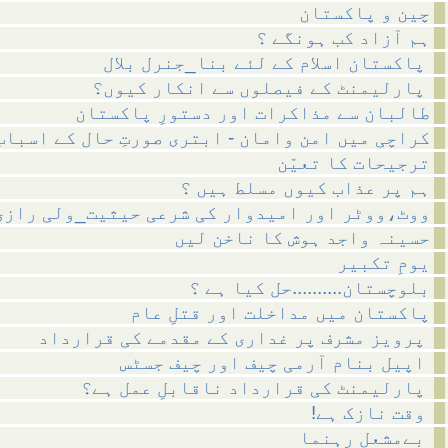
چین و پاکستان
ہم آزاد کب ہونگے ؟
پاکستان اسلام کے لئے بنا_جنرل بلال
پارلیمنٹ کے فیصلوں سے انکار کیوں؟
طالبان سے مذاکرات اور دستورِ پاکستان
کراچی میں امن وامان - ابتری صورتِ حال کے اسباب
ترجیحات کا تعیّن
ہم پر عذاب کیوں مسلط ہیں ؟
ووٹ،ووٹر اور امیدوار کی شرعی حیثیت_ولی رازی
حسینہ واجد ہوش کا ناخن لیں
یومِ تکبیر
بلوچستان..........حل کیا ہے ؟
پاکستان میں مداخلت اور قتلِ عام
پرویز مشرف پر غداری کے مقدمے کی قرارداد
اپیل بنام آرمی چیف اور چیف جسٹس
پارلیمنٹ کی قرارداد ناقابلِ عمل ہے؟
!وقت نازک ہے
بےمشعل رہنما