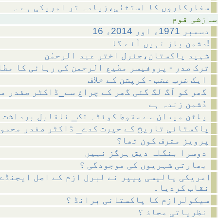
سفارکاروں کا استثنٰی،زیادہ تر امریکی ہے ۔
 قوم
16 دسمبر 1971ء اور 2014ء
دشمن باز نہیں آئے گا!
شہید پاکستان،جنرل اختر عبد الرحمٰن
ترک صدر - پروفیسر مطیع الرحمن کی رہائی کا مط
ایک ضرب عضب - کرپشن کے خلاف
گھر کو آگ لگ گئی گھر کے چراغ سے_ڈاکٹر صفدر محمود
دُشمن زندہ ہے
پلٹن میدان سے سقوط کوئٹہ تک_ ناقابل برداشت
پاکستانی تاریخ کے حیرت کدے_ ڈاکٹر صفدر محمو
پرویز مشرف کون تھا؟
دوسرا بنگلہ دیش ہرگز نہیں
بھارتی شہریوں کی موجودگی ؟
امریکی پالیسی پیپر نے لبرل ازم کے اصل ایجنڈے 
نقاب کردیا۔
سیکولرازم کا پاکستانی برانڈ ؟
نظریاتی محاذ ؟