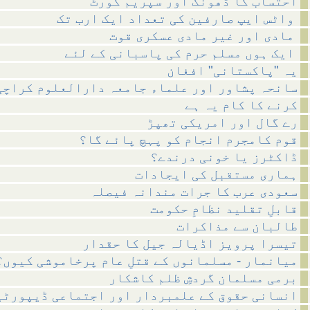
احتساب کا ڈھونگ اور سپریم کورٹ
واٹس ایپ صارفین کی تعداد ایک ارب تک
مادی اور غیر مادی عسکری قوت
ایک ہوں مسلم حرم کی پاسبانی کے لئے
یہ "پاکستانی" افغان
سانحہ پشاور اور علماء جامعہ دارالعلوم کراچی
کرنے کا کام یہ ہے
رے گال اور امریکی تھپڑ
قوم کامجرم انجام کو پہچ پائے گا؟
ڈاکٹرز یا خونی درندے؟
ہماری مستقبل کی ایجادات
سعودی عرب کا جرات مندانہ فیصلہ
قابلِ تقلید نظامِ حکومت
طالبان سے مذاکرات
تیسرا پرویز اڈیالہ جیل کا حقدار
میانمار - مسلمانوں کے قتلِ عام پرخاموشی کیوں؟
برمی مسلمان گردشِ ظلم کاشکار
انسانی حقوق کے علمبردار اور اجتماعی ڈیپورٹی