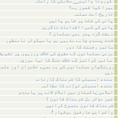
کورونا وائرس__ سلامتی کا راستہ
میرا کیا قصور ہے؟
تاریخ امت مسلمہ
پانی کی قلت پر قابو پائیں
پانی کی کمی - اقدامات ناگریز
دہشت گرد پھر بھی مسلمان ؟
شدت پسندی چاہے مذہبی ہو یا سیکولر نامنظور
سائبر رجمنٹ کا دور
برمی مسلمانوں کے حقوق کی خلاف ورزیوں پر تشویش
سائبر کرائمز کے خلاف جنگ کا نیا مورچہ
روہنگیاں مسلمانوں کی بے بسی، حکمران اور علما
دیں
سندھ اسمبلی کا شرمناک کارنامہ
سندھ اسمبلی توڑنے کا مطالبہ
اسلامی پاکستان میں اسلام لانے پر پابندی
غیر مؤثر بل شرمناک قانون ؟
شرمناک قانون منسوخ کرائیں
واٹس ایپ صارفین ہوشیار !۔