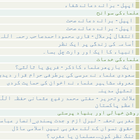
اپیِل - برائے دعائے شفاء
 سوانح
اپیل - برائے دعائے صحت
اپیل - برائے دعائے صحت
انتقال پُرملال - قاری محموداحمدصاحب رحمہ اللہ
اُسامہ کی زندگی پر ایک نظر
انبیاء کا ایک اور وارث چل بسا۔
 خدمات
ایک بارپھرعلماء کاذکر - فریق یا ثالثی؟
سعودی علماء نے مرسی کی برطرفی حرام قرار دیدی
معروف مشاہیر علماء نے اخوان کی حمایت کردی
تمثیلِ مدینہ
علالت وتحریر - مفتی محمد رفیع عثمانی حفظہ اللّ
اعظم پاکستان
ر بنیاد پرستی
مغربی تحفہ - لبرل ازم و جدت پسندی_انصار عباس
حقوق نسواں کے لئے مغربی نہیں اسلامی ماڈل
تنگ نظر کون...مسلمان یا مغرب ؟