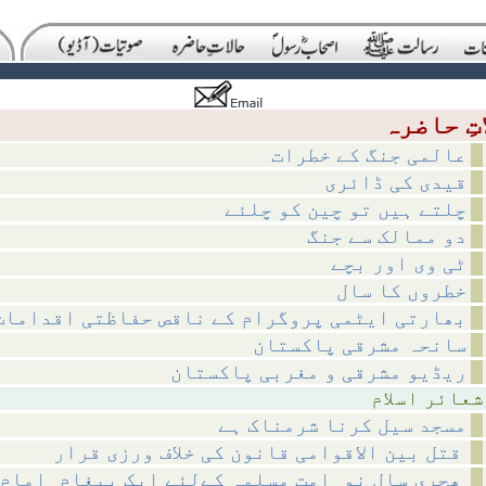
عالمی جنگ کے خطرات
قیدی کی ڈائری
چلتے ہیں تو چین کو چلئے
دو ممالک سے جنگ
ٹی وی اور بچے
خطروں کا سال
بھارتی ایٹمی پروگرام کے ناقص حفاظتی اقدامات
سانحہ مشرقی پاکستان
ریڈیو مشرقی و مغربی پاکستان
اسلام
مسجد سیل کرنا شرمناک ہے
قتل بین الاقوامی قانون کی خلاف ورزی قرار
ھجری سالِ نو_امتِ مسلمہ کےلئے ایک پیغام_امامِ حرم