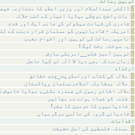
رسالت
ڈاکٹر عبدالسلام اور وزیر اعظم کا متنازعہ فیص
بات واضح ہوچکی میڈیا اغیار کے لئے حلالہ
قادری کی شہادت سیکولر کی جانب ایک اور قدم
امریکہ - قادیانیوں کو مسلمان قرار دینے کے لئ
ناموسِ رسالت کی توہین اور اقوامِ مغرب
! یہ سوختہ بخت لوگ
توہین آمیز فلم__امریکی سازش
زباں سے کہ بھی دیا لا الٰہ تو کیا حاصل
داد
ملالہ کی کتاب اوراسکرپٹ_چند حقائق
ملالہ بمقابلہ اسلام،مسلمان وپاکستان
ملالہ - شاتمِ رسول کی ھمدرد نکلی، میڈیا خاموش 
فتنہ کو فساد ہونے سے بچائیں
!قادیانیوں کا حرمین کا سفر
قادیانی گروہ کی عالمی سرگرمیاں
مات
مسئلہ فلسطین کی اصل حقیقت