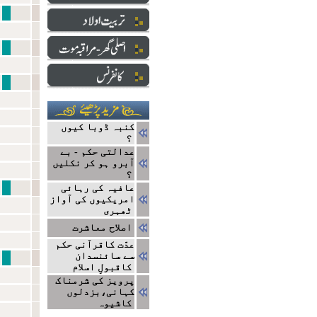
نبی سے ایک ا
دارالعلو
ایک ج
کنبہ ڈوبا کیوں
؟
عدالتی حکم - بے
آبرو ہو کر نکلیں
؟
نتا
عافیہ کی رہائی
امریکیوں کی آواز
ٹھہری
اصلاح معاشرت
عدّت کاقرآنی حکم
سے سائنسدان
مشاہیر
کاقبولِ اسلام
پرویز کی شرمناک
کہانی،بزدلوں
کاشیوہ