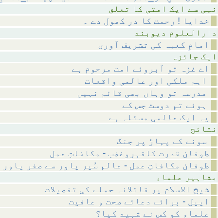
متی کا تعلق
خدایا ! رحمت کا در کھول دے ۔
م دیوبند
امامِ کعبہ کی تشریف آوری
ائزہ
اے غزہ تو آبروئے امت مرحوم ہے
اہم ملکی اور عالمی واقعات
مدرسہ تو وہاں بھی قائم نہیں
ہوئے تم دوست جس کے
یہ ایک عالمی مسئلہ ہے
ئج
سونے کے پہاڑ پر جنگ
طوفان قدرت کاقہروغضب - مکافاتِ عمل
طوفان مکافاتِ عمل - عالم سُپر پاور سے صفر پاور 
 علماء
شیخ الاسلام پر قاتلانہ حملے کی تفصیلات
اپیل - برائے دعائے صحت و عافیت
علماء کو کس نے شہید کیا؟