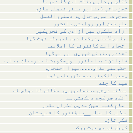
کتاب بردار پیغام امن کا دھرنا
تجزیاتی ڈیٹا پر مبنی فیصلہ سازی
موجودہ صورتِ حال پر دستورالعمل
علمِ دین اور روایتی دانشور
آزاد ملکوں میں آزادی کی تحریکیں
یا رب!سُنا،دیکھا دیں امریکہ ٹوٹ گیا
اتحادِ امت کانفرنس کا اعلامیہ
تشدد،بھارتی خبریں اور میڈیا
فلپائن - مسلمانوں اورحکومت کے درمیان معاہدہ
حکومتی مذاق........میرا احتجاج
پستی کاکوئی حدسےگزرنادیکھے
عید کا چند
بنگلہ دیشی مسلمانوں پر مظالم کا نوٹس لے
آنکھ جو کچھ دیکھتی ہے
امامِ کعبہ شیخ سدیس نگراں مقرر
سلالہ کا بدلہ__سلطنتوں کا قبرستان
فکرِ تازہ
کیبل ٹی وی نیٹ ورک