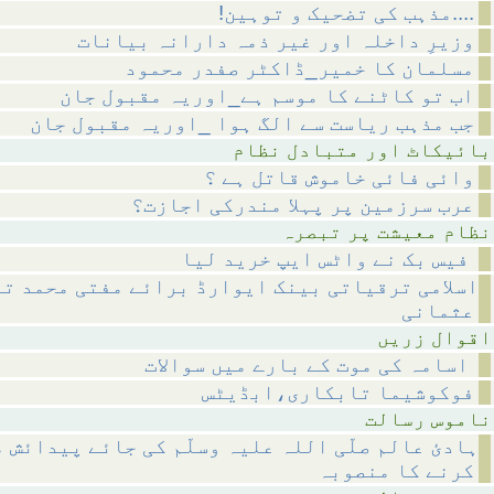
!مذہب کی تضحیک و توہین....
وزیرِ داخلہ اور غیر ذمہ دارانہ بیانات
مسلمان کا خمیر_ڈاکٹر صفدر محمود
اب تو کاٹنے کا موسم ہے_اوریہ مقبول جان
جب مذہب ریاست سے الگ ہوا _اوریہ مقبول جان
متبادل نظام
وائی فائی خاموش قاتل ہے ؟
عرب سرزمین پر پہلا مندرکی اجازت؟
 پر تبصرہ
فیس بک نے واٹس ایپ خرید لیا
اسلامی ترقیاتی بینک ایوارڈ برائے مفتی محمد تق
عثمانی
 زریں
اسامہ کی موت کے بارے میں سوالات
فوکوشیما تابکاری،ابڈیٹس
رسالت
ہادئ عالم صلّی اللہ علیہ وسلّم کی جائے پیدائش 
کرنے کا منصوبہ