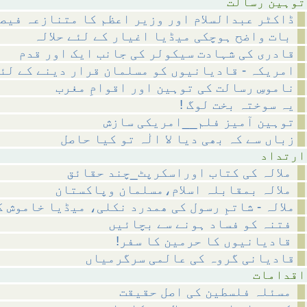
رسالت
ڈاکٹر عبدالسلام اور وزیر اعظم کا متنازعہ فیص
بات واضح ہوچکی میڈیا اغیار کے لئے حلالہ
قادری کی شہادت سیکولر کی جانب ایک اور قدم
امریکہ - قادیانیوں کو مسلمان قرار دینے کے لئ
ناموسِ رسالت کی توہین اور اقوامِ مغرب
! یہ سوختہ بخت لوگ
توہین آمیز فلم__امریکی سازش
زباں سے کہ بھی دیا لا الٰہ تو کیا حاصل
داد
ملالہ کی کتاب اوراسکرپٹ_چند حقائق
ملالہ بمقابلہ اسلام،مسلمان وپاکستان
ملالہ - شاتمِ رسول کی ھمدرد نکلی، میڈیا خاموش 
فتنہ کو فساد ہونے سے بچائیں
!قادیانیوں کا حرمین کا سفر
قادیانی گروہ کی عالمی سرگرمیاں
مات
مسئلہ فلسطین کی اصل حقیقت