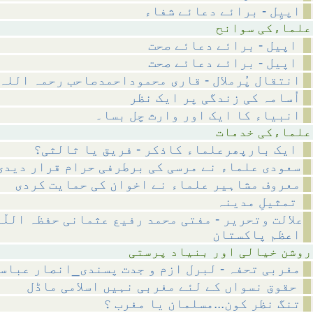
اپیِل - برائے دعائے شفاء
 سوانح
اپیل - برائے دعائے صحت
اپیل - برائے دعائے صحت
انتقال پُرملال - قاری محموداحمدصاحب رحمہ اللہ
اُسامہ کی زندگی پر ایک نظر
انبیاء کا ایک اور وارث چل بسا۔
 خدمات
ایک بارپھرعلماء کاذکر - فریق یا ثالثی؟
سعودی علماء نے مرسی کی برطرفی حرام قرار دیدی
معروف مشاہیر علماء نے اخوان کی حمایت کردی
تمثیلِ مدینہ
علالت وتحریر - مفتی محمد رفیع عثمانی حفظہ اللّ
اعظم پاکستان
ر بنیاد پرستی
مغربی تحفہ - لبرل ازم و جدت پسندی_انصار عباس
حقوق نسواں کے لئے مغربی نہیں اسلامی ماڈل
تنگ نظر کون...مسلمان یا مغرب ؟