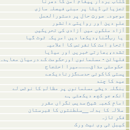
کتاب بردار پیغام امن کا دھرنا
تجزیاتی ڈیٹا پر مبنی فیصلہ سازی
موجودہ صورتِ حال پر دستورالعمل
علمِ دین اور روایتی دانشور
آزاد ملکوں میں آزادی کی تحریکیں
یا رب!سُنا،دیکھا دیں امریکہ ٹوٹ گیا
اتحادِ امت کانفرنس کا اعلامیہ
تشدد،بھارتی خبریں اور میڈیا
فلپائن - مسلمانوں اورحکومت کے درمیان معاہدہ
حکومتی مذاق........میرا احتجاج
پستی کاکوئی حدسےگزرنادیکھے
عید کا چند
بنگلہ دیشی مسلمانوں پر مظالم کا نوٹس لے
آنکھ جو کچھ دیکھتی ہے
امامِ کعبہ شیخ سدیس نگراں مقرر
سلالہ کا بدلہ__سلطنتوں کا قبرستان
فکرِ تازہ
کیبل ٹی وی نیٹ ورک