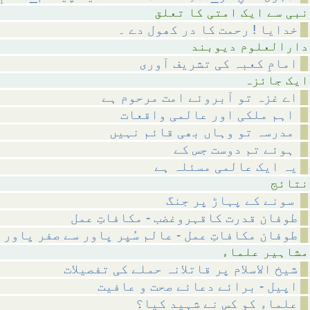
متی کا تعلق
خدایا ! رحمت کا در کھول دے ۔
م دیوبند
امامِ کعبہ کی تشریف آوری
ائزہ
اے غزہ تو آبروئے امت مرحوم ہے
اہم ملکی اور عالمی واقعات
مدرسہ تو وہاں بھی قائم نہیں
ہوئے تم دوست جس کے
یہ ایک عالمی مسئلہ ہے
ئج
سونے کے پہاڑ پر جنگ
طوفان قدرت کاقہروغضب - مکافاتِ عمل
طوفان مکافاتِ عمل - عالم سُپر پاور سے صفر پاور 
 علماء
شیخ الاسلام پر قاتلانہ حملے کی تفصیلات
اپیل - برائے دعائے صحت و عافیت
علماء کو کس نے شہید کیا؟