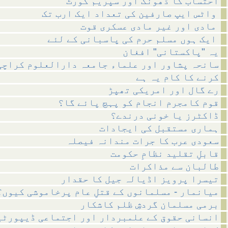
احتساب کا ڈھونگ اور سپریم کورٹ
واٹس ایپ صارفین کی تعداد ایک ارب تک
مادی اور غیر مادی عسکری قوت
ایک ہوں مسلم حرم کی پاسبانی کے لئے
یہ "پاکستانی" افغان
سانحہ پشاور اور علماء جامعہ دارالعلوم کراچی
کرنے کا کام یہ ہے
رے گال اور امریکی تھپڑ
قوم کامجرم انجام کو پہچ پائے گا؟
ڈاکٹرز یا خونی درندے؟
ہماری مستقبل کی ایجادات
سعودی عرب کا جرات مندانہ فیصلہ
قابلِ تقلید نظامِ حکومت
طالبان سے مذاکرات
تیسرا پرویز اڈیالہ جیل کا حقدار
میانمار - مسلمانوں کے قتلِ عام پرخاموشی کیوں؟
برمی مسلمان گردشِ ظلم کاشکار
انسانی حقوق کے علمبردار اور اجتماعی ڈیپورٹی