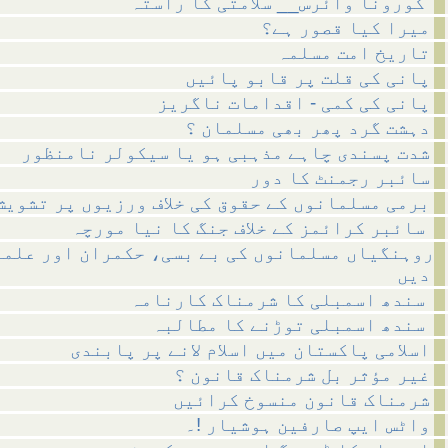
کورونا وائرس__ سلامتی کا راستہ
میرا کیا قصور ہے؟
تاریخ امت مسلمہ
پانی کی قلت پر قابو پائیں
پانی کی کمی - اقدامات ناگریز
دہشت گرد پھر بھی مسلمان ؟
شدت پسندی چاہے مذہبی ہو یا سیکولر نامنظور
سائبر رجمنٹ کا دور
برمی مسلمانوں کے حقوق کی خلاف ورزیوں پر تشویش
سائبر کرائمز کے خلاف جنگ کا نیا مورچہ
روہنگیاں مسلمانوں کی بے بسی، حکمران اور علما
دیں
سندھ اسمبلی کا شرمناک کارنامہ
سندھ اسمبلی توڑنے کا مطالبہ
اسلامی پاکستان میں اسلام لانے پر پابندی
غیر مؤثر بل شرمناک قانون ؟
شرمناک قانون منسوخ کرائیں
واٹس ایپ صارفین ہوشیار !۔