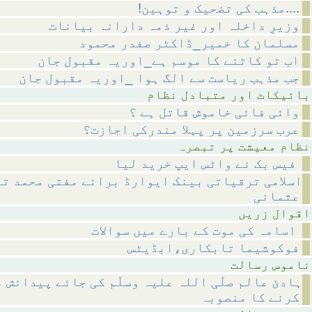
!مذہب کی تضحیک و توہین....
وزیرِ داخلہ اور غیر ذمہ دارانہ بیانات
مسلمان کا خمیر_ڈاکٹر صفدر محمود
اب تو کاٹنے کا موسم ہے_اوریہ مقبول جان
جب مذہب ریاست سے الگ ہوا _اوریہ مقبول جان
متبادل نظام
وائی فائی خاموش قاتل ہے ؟
عرب سرزمین پر پہلا مندرکی اجازت؟
 پر تبصرہ
فیس بک نے واٹس ایپ خرید لیا
اسلامی ترقیاتی بینک ایوارڈ برائے مفتی محمد تق
عثمانی
 زریں
اسامہ کی موت کے بارے میں سوالات
فوکوشیما تابکاری،ابڈیٹس
رسالت
ہادئ عالم صلّی اللہ علیہ وسلّم کی جائے پیدائش 
کرنے کا منصوبہ