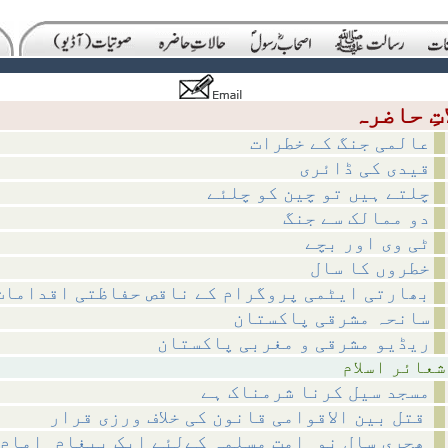
عالمی جنگ کے خطرات
قیدی کی ڈائری
چلتے ہیں تو چین کو چلئے
دو ممالک سے جنگ
ٹی وی اور بچے
خطروں کا سال
بھارتی ایٹمی پروگرام کے ناقص حفاظتی اقدامات
سانحہ مشرقی پاکستان
ریڈیو مشرقی و مغربی پاکستان
اسلام
مسجد سیل کرنا شرمناک ہے
قتل بین الاقوامی قانون کی خلاف ورزی قرار
ھجری سالِ نو_امتِ مسلمہ کےلئے ایک پیغام_امامِ حرم