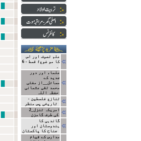
نبی سے ایک ا
دارالعلو
ایک ج
علم تصوف اور اس
کا مو ضوع؛ قسط - 6
۔
علماء اور دور
جدید کے
مسائل__از مفتی
نتا
محمد تقی عثمانی
حفظہ اللہ
تنازع فلسطین -
تاریخی پس منظر
2_امریکہ تنزل
مشاہیر
کی طرف گامزن
گاندہی کا
ہندوستان اور
جناح کا پاکستان
مدارس کے قیام