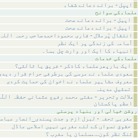
اپیِل - برائے دعائے شفاء
 سوانح
اپیل - برائے دعائے صحت
اپیل - برائے دعائے صحت
انتقال پُرملال - قاری محموداحمدصاحب رحمہ اللہ
اُسامہ کی زندگی پر ایک نظر
انبیاء کا ایک اور وارث چل بسا۔
 خدمات
ایک بارپھرعلماء کاذکر - فریق یا ثالثی؟
سعودی علماء نے مرسی کی برطرفی حرام قرار دیدی
معروف مشاہیر علماء نے اخوان کی حمایت کردی
تمثیلِ مدینہ
علالت وتحریر - مفتی محمد رفیع عثمانی حفظہ اللّ
اعظم پاکستان
ر بنیاد پرستی
مغربی تحفہ - لبرل ازم و جدت پسندی_انصار عباس
حقوق نسواں کے لئے مغربی نہیں اسلامی ماڈل
تنگ نظر کون...مسلمان یا مغرب ؟