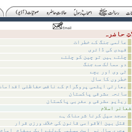
عالمی جنگ کے خطرات
قیدی کی ڈائری
چلتے ہیں تو چین کو چلئے
دو ممالک سے جنگ
ٹی وی اور بچے
خطروں کا سال
بھارتی ایٹمی پروگرام کے ناقص حفاظتی اقدامات
سانحہ مشرقی پاکستان
ریڈیو مشرقی و مغربی پاکستان
اسلام
مسجد سیل کرنا شرمناک ہے
قتل بین الاقوامی قانون کی خلاف ورزی قرار
ھجری سالِ نو_امتِ مسلمہ کےلئے ایک پیغام_امامِ حرم