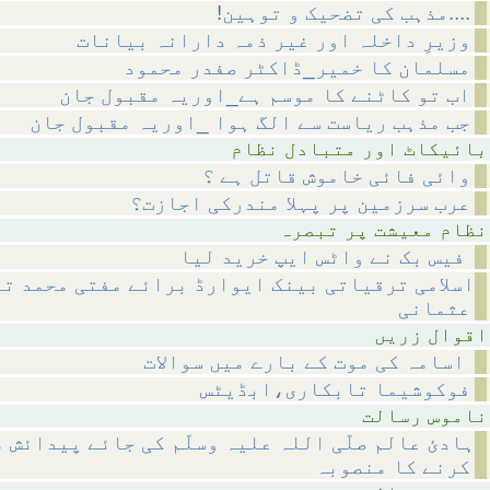
!مذہب کی تضحیک و توہین....
وزیرِ داخلہ اور غیر ذمہ دارانہ بیانات
مسلمان کا خمیر_ڈاکٹر صفدر محمود
اب تو کاٹنے کا موسم ہے_اوریہ مقبول جان
جب مذہب ریاست سے الگ ہوا _اوریہ مقبول جان
متبادل نظام
وائی فائی خاموش قاتل ہے ؟
عرب سرزمین پر پہلا مندرکی اجازت؟
 پر تبصرہ
فیس بک نے واٹس ایپ خرید لیا
اسلامی ترقیاتی بینک ایوارڈ برائے مفتی محمد تق
عثمانی
 زریں
اسامہ کی موت کے بارے میں سوالات
فوکوشیما تابکاری،ابڈیٹس
رسالت
ہادئ عالم صلّی اللہ علیہ وسلّم کی جائے پیدائش 
کرنے کا منصوبہ