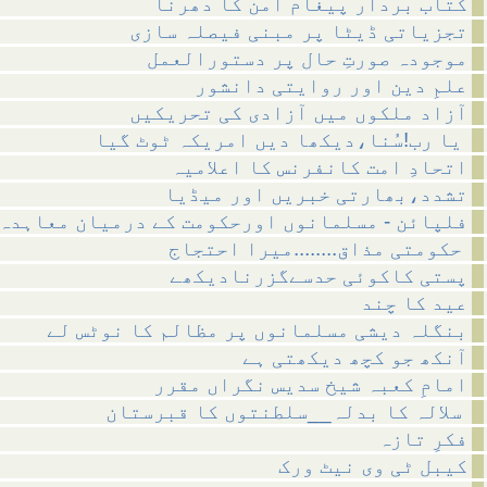
کتاب بردار پیغام امن کا دھرنا
تجزیاتی ڈیٹا پر مبنی فیصلہ سازی
موجودہ صورتِ حال پر دستورالعمل
علمِ دین اور روایتی دانشور
آزاد ملکوں میں آزادی کی تحریکیں
یا رب!سُنا،دیکھا دیں امریکہ ٹوٹ گیا
اتحادِ امت کانفرنس کا اعلامیہ
تشدد،بھارتی خبریں اور میڈیا
فلپائن - مسلمانوں اورحکومت کے درمیان معاہدہ
حکومتی مذاق........میرا احتجاج
پستی کاکوئی حدسےگزرنادیکھے
عید کا چند
بنگلہ دیشی مسلمانوں پر مظالم کا نوٹس لے
آنکھ جو کچھ دیکھتی ہے
امامِ کعبہ شیخ سدیس نگراں مقرر
سلالہ کا بدلہ__سلطنتوں کا قبرستان
فکرِ تازہ
کیبل ٹی وی نیٹ ورک