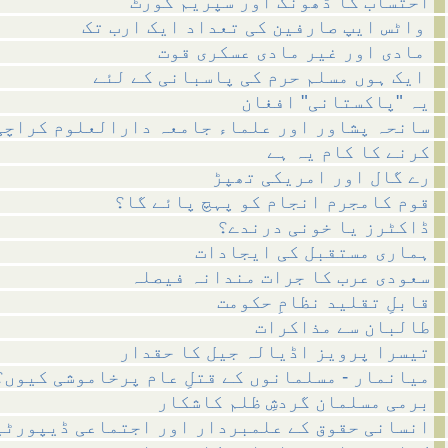
احتساب کا ڈھونگ اور سپریم کورٹ
واٹس ایپ صارفین کی تعداد ایک ارب تک
مادی اور غیر مادی عسکری قوت
ایک ہوں مسلم حرم کی پاسبانی کے لئے
یہ "پاکستانی" افغان
سانحہ پشاور اور علماء جامعہ دارالعلوم کراچی
کرنے کا کام یہ ہے
رے گال اور امریکی تھپڑ
قوم کامجرم انجام کو پہچ پائے گا؟
ڈاکٹرز یا خونی درندے؟
ہماری مستقبل کی ایجادات
سعودی عرب کا جرات مندانہ فیصلہ
قابلِ تقلید نظامِ حکومت
طالبان سے مذاکرات
تیسرا پرویز اڈیالہ جیل کا حقدار
میانمار - مسلمانوں کے قتلِ عام پرخاموشی کیوں؟
برمی مسلمان گردشِ ظلم کاشکار
انسانی حقوق کے علمبردار اور اجتماعی ڈیپورٹی