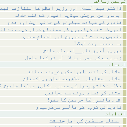
رسالت
ڈاکٹر عبدالسلام اور وزیر اعظم کا متنازعہ فیص
بات واضح ہوچکی میڈیا اغیار کے لئے حلالہ
قادری کی شہادت سیکولر کی جانب ایک اور قدم
امریکہ - قادیانیوں کو مسلمان قرار دینے کے لئ
ناموسِ رسالت کی توہین اور اقوامِ مغرب
! یہ سوختہ بخت لوگ
توہین آمیز فلم__امریکی سازش
زباں سے کہ بھی دیا لا الٰہ تو کیا حاصل
داد
ملالہ کی کتاب اوراسکرپٹ_چند حقائق
ملالہ بمقابلہ اسلام،مسلمان وپاکستان
ملالہ - شاتمِ رسول کی ھمدرد نکلی، میڈیا خاموش 
فتنہ کو فساد ہونے سے بچائیں
!قادیانیوں کا حرمین کا سفر
قادیانی گروہ کی عالمی سرگرمیاں
مات
مسئلہ فلسطین کی اصل حقیقت