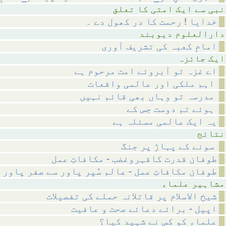
متی کا تعلق
خدایا ! رحمت کا در کھول دے ۔
م دیوبند
امامِ کعبہ کی تشریف آوری
ائزہ
اے غزہ تو آبروئے امت مرحوم ہے
اہم ملکی اور عالمی واقعات
مدرسہ تو وہاں بھی قائم نہیں
ہوئے تم دوست جس کے
یہ ایک عالمی مسئلہ ہے
ئج
سونے کے پہاڑ پر جنگ
طوفان قدرت کاقہروغضب - مکافاتِ عمل
طوفان مکافاتِ عمل - عالم سُپر پاور سے صفر پاور 
 علماء
شیخ الاسلام پر قاتلانہ حملے کی تفصیلات
اپیل - برائے دعائے صحت و عافیت
علماء کو کس نے شہید کیا؟