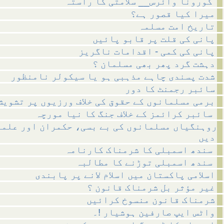
کورونا وائرس__ سلامتی کا راستہ
میرا کیا قصور ہے؟
تاریخ امت مسلمہ
پانی کی قلت پر قابو پائیں
پانی کی کمی - اقدامات ناگریز
دہشت گرد پھر بھی مسلمان ؟
شدت پسندی چاہے مذہبی ہو یا سیکولر نامنظور
سائبر رجمنٹ کا دور
برمی مسلمانوں کے حقوق کی خلاف ورزیوں پر تشویش
سائبر کرائمز کے خلاف جنگ کا نیا مورچہ
روہنگیاں مسلمانوں کی بے بسی، حکمران اور علما
دیں
سندھ اسمبلی کا شرمناک کارنامہ
سندھ اسمبلی توڑنے کا مطالبہ
اسلامی پاکستان میں اسلام لانے پر پابندی
غیر مؤثر بل شرمناک قانون ؟
شرمناک قانون منسوخ کرائیں
واٹس ایپ صارفین ہوشیار !۔