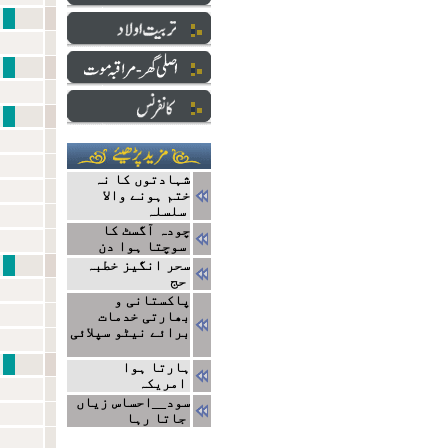
نبی سے ایک ا
دارالعلو
ایک ج
شہادتوں کا نہ
ختم ہونے والا
سلسلہ
چودہ آگسٹ کا
سوچتا ہوا دن
نتا
سحر انگیز خطبہ
حج
پاکستانی و
بھارتی خدمات
برائے نیٹو سپلائی
مشاہیر
ہارتا ہوا
امریکہ
سود__احساس زیاں
جاتا رہا