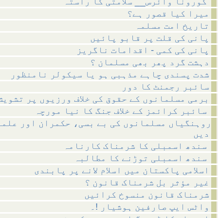
کورونا وائرس__ سلامتی کا راستہ
میرا کیا قصور ہے؟
تاریخ امت مسلمہ
پانی کی قلت پر قابو پائیں
پانی کی کمی - اقدامات ناگریز
دہشت گرد پھر بھی مسلمان ؟
شدت پسندی چاہے مذہبی ہو یا سیکولر نامنظور
سائبر رجمنٹ کا دور
برمی مسلمانوں کے حقوق کی خلاف ورزیوں پر تشویش
سائبر کرائمز کے خلاف جنگ کا نیا مورچہ
روہنگیاں مسلمانوں کی بے بسی، حکمران اور علما
دیں
سندھ اسمبلی کا شرمناک کارنامہ
سندھ اسمبلی توڑنے کا مطالبہ
اسلامی پاکستان میں اسلام لانے پر پابندی
غیر مؤثر بل شرمناک قانون ؟
شرمناک قانون منسوخ کرائیں
واٹس ایپ صارفین ہوشیار !۔