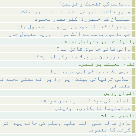
!مذہب کی تضحیک و توہین....
وزیرِ داخلہ اور غیر ذمہ دارانہ بیانات
مسلمان کا خمیر_ڈاکٹر صفدر محمود
اب تو کاٹنے کا موسم ہے_اوریہ مقبول جان
جب مذہب ریاست سے الگ ہوا _اوریہ مقبول جان
متبادل نظام
وائی فائی خاموش قاتل ہے ؟
عرب سرزمین پر پہلا مندرکی اجازت؟
 پر تبصرہ
فیس بک نے واٹس ایپ خرید لیا
اسلامی ترقیاتی بینک ایوارڈ برائے مفتی محمد تق
عثمانی
 زریں
اسامہ کی موت کے بارے میں سوالات
فوکوشیما تابکاری،ابڈیٹس
رسالت
ہادئ عالم صلّی اللہ علیہ وسلّم کی جائے پیدائش 
کرنے کا منصوبہ