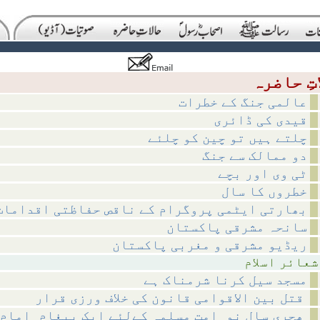
عالمی جنگ کے خطرات
قیدی کی ڈائری
چلتے ہیں تو چین کو چلئے
دو ممالک سے جنگ
ٹی وی اور بچے
خطروں کا سال
بھارتی ایٹمی پروگرام کے ناقص حفاظتی اقدامات
سانحہ مشرقی پاکستان
ریڈیو مشرقی و مغربی پاکستان
اسلام
مسجد سیل کرنا شرمناک ہے
قتل بین الاقوامی قانون کی خلاف ورزی قرار
ھجری سالِ نو_امتِ مسلمہ کےلئے ایک پیغام_امامِ حرم