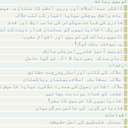
رسالت
ڈاکٹر عبدالسلام اور وزیر اعظم کا متنازعہ فیص
بات واضح ہوچکی میڈیا اغیار کے لئے حلالہ
قادری کی شہادت سیکولر کی جانب ایک اور قدم
امریکہ - قادیانیوں کو مسلمان قرار دینے کے لئ
ناموسِ رسالت کی توہین اور اقوامِ مغرب
! یہ سوختہ بخت لوگ
توہین آمیز فلم__امریکی سازش
زباں سے کہ بھی دیا لا الٰہ تو کیا حاصل
داد
ملالہ کی کتاب اوراسکرپٹ_چند حقائق
ملالہ بمقابلہ اسلام،مسلمان وپاکستان
ملالہ - شاتمِ رسول کی ھمدرد نکلی، میڈیا خاموش 
فتنہ کو فساد ہونے سے بچائیں
!قادیانیوں کا حرمین کا سفر
قادیانی گروہ کی عالمی سرگرمیاں
مات
مسئلہ فلسطین کی اصل حقیقت