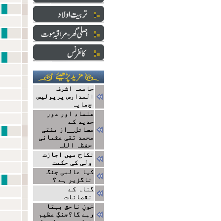
نبی سے ایک ا
دارالعلو
ایک ج
جامعہ اشرف
المدارس پرپولیس
چھاپہ
علماء اور دور
جدید کے
مسائل__از مفتی
نتا
محمد تقی عثمانی
حفظہ اللہ
نکاح میں اجازت
ولی کی حکمت
کیا عالمی جنگ
مشاہیر
ناگزیر ہے ؟
گناہ کے
نقصانات
خونِ ناحق بہتا
رہے گا؟جنگِ عظیم