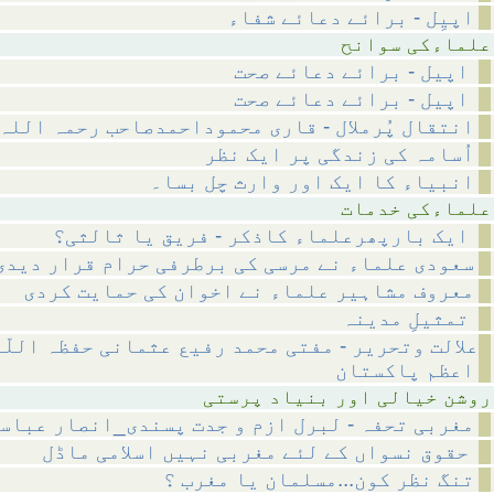
اپیِل - برائے دعائے شفاء
 سوانح
اپیل - برائے دعائے صحت
اپیل - برائے دعائے صحت
انتقال پُرملال - قاری محموداحمدصاحب رحمہ اللہ
اُسامہ کی زندگی پر ایک نظر
انبیاء کا ایک اور وارث چل بسا۔
 خدمات
ایک بارپھرعلماء کاذکر - فریق یا ثالثی؟
سعودی علماء نے مرسی کی برطرفی حرام قرار دیدی
معروف مشاہیر علماء نے اخوان کی حمایت کردی
تمثیلِ مدینہ
علالت وتحریر - مفتی محمد رفیع عثمانی حفظہ اللّ
اعظم پاکستان
ر بنیاد پرستی
مغربی تحفہ - لبرل ازم و جدت پسندی_انصار عباس
حقوق نسواں کے لئے مغربی نہیں اسلامی ماڈل
تنگ نظر کون...مسلمان یا مغرب ؟