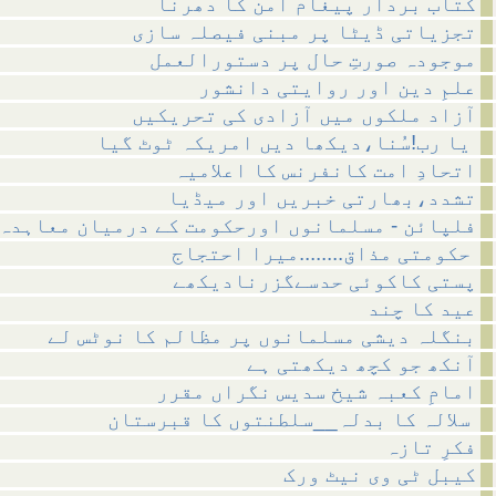
کتاب بردار پیغام امن کا دھرنا
تجزیاتی ڈیٹا پر مبنی فیصلہ سازی
موجودہ صورتِ حال پر دستورالعمل
علمِ دین اور روایتی دانشور
آزاد ملکوں میں آزادی کی تحریکیں
یا رب!سُنا،دیکھا دیں امریکہ ٹوٹ گیا
اتحادِ امت کانفرنس کا اعلامیہ
تشدد،بھارتی خبریں اور میڈیا
فلپائن - مسلمانوں اورحکومت کے درمیان معاہدہ
حکومتی مذاق........میرا احتجاج
پستی کاکوئی حدسےگزرنادیکھے
عید کا چند
بنگلہ دیشی مسلمانوں پر مظالم کا نوٹس لے
آنکھ جو کچھ دیکھتی ہے
امامِ کعبہ شیخ سدیس نگراں مقرر
سلالہ کا بدلہ__سلطنتوں کا قبرستان
فکرِ تازہ
کیبل ٹی وی نیٹ ورک