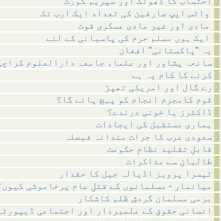
احتساب کا ڈھونگ اور سپریم کورٹ
واٹس ایپ صارفین کی تعداد ایک ارب تک
مادی اور غیر مادی عسکری قوت
ایک ہوں مسلم حرم کی پاسبانی کے لئے
یہ "پاکستانی" افغان
سانحہ پشاور اور علماء جامعہ دارالعلوم کراچی
کرنے کا کام یہ ہے
رے گال اور امریکی تھپڑ
قوم کامجرم انجام کو پہچ پائے گا؟
ڈاکٹرز یا خونی درندے؟
ہماری مستقبل کی ایجادات
سعودی عرب کا جرات مندانہ فیصلہ
قابلِ تقلید نظامِ حکومت
طالبان سے مذاکرات
تیسرا پرویز اڈیالہ جیل کا حقدار
میانمار - مسلمانوں کے قتلِ عام پرخاموشی کیوں؟
برمی مسلمان گردشِ ظلم کاشکار
انسانی حقوق کے علمبردار اور اجتماعی ڈیپورٹی