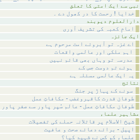
متی کا تعلق
خدایا ! رحمت کا در کھول دے ۔
م دیوبند
امامِ کعبہ کی تشریف آوری
ائزہ
اے غزہ تو آبروئے امت مرحوم ہے
اہم ملکی اور عالمی واقعات
مدرسہ تو وہاں بھی قائم نہیں
ہوئے تم دوست جس کے
یہ ایک عالمی مسئلہ ہے
ئج
سونے کے پہاڑ پر جنگ
طوفان قدرت کاقہروغضب - مکافاتِ عمل
طوفان مکافاتِ عمل - عالم سُپر پاور سے صفر پاور 
 علماء
شیخ الاسلام پر قاتلانہ حملے کی تفصیلات
اپیل - برائے دعائے صحت و عافیت
علماء کو کس نے شہید کیا؟