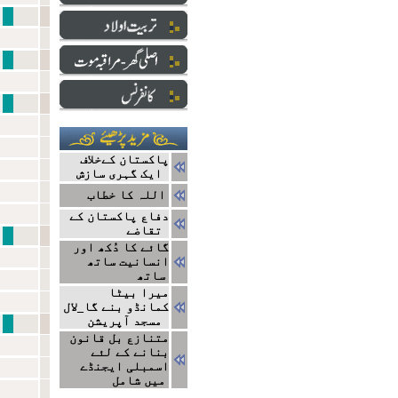
نبی سے ایک ا
دارالعلو
ایک ج
پاکستان کےخلاف
ایک گہری سازش
اللہ کا خطاب
دفاع پاکستان کے
تقاضے
نتا
گائے کا دُکھ اور
انسانیت ساتھ
ساتھ
میرا بیٹا
کمانڈو بنے گا_لال
مسجد آپریشن
مشاہیر
متنازع بل قانون
بنانے کے لئے
اسمبلی ایجنڈے
میں شامل