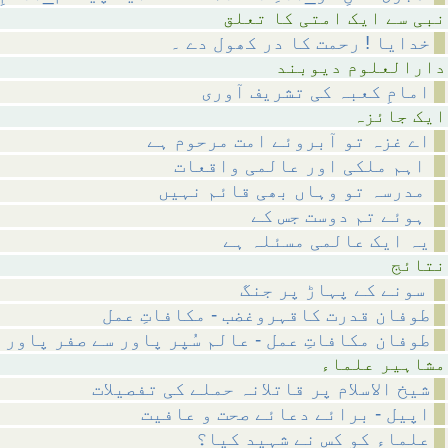
متی کا تعلق
خدایا ! رحمت کا در کھول دے ۔
م دیوبند
امامِ کعبہ کی تشریف آوری
ائزہ
اے غزہ تو آبروئے امت مرحوم ہے
اہم ملکی اور عالمی واقعات
مدرسہ تو وہاں بھی قائم نہیں
ہوئے تم دوست جس کے
یہ ایک عالمی مسئلہ ہے
ئج
سونے کے پہاڑ پر جنگ
طوفان قدرت کاقہروغضب - مکافاتِ عمل
طوفان مکافاتِ عمل - عالم سُپر پاور سے صفر پاور 
 علماء
شیخ الاسلام پر قاتلانہ حملے کی تفصیلات
اپیل - برائے دعائے صحت و عافیت
علماء کو کس نے شہید کیا؟