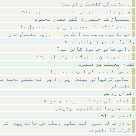
!مذہب کی تضحیک و توہین....
وزیرِ داخلہ اور غیر ذمہ دارانہ بیانات
مسلمان کا خمیر_ڈاکٹر صفدر محمود
اب تو کاٹنے کا موسم ہے_اوریہ مقبول جان
جب مذہب ریاست سے الگ ہوا _اوریہ مقبول جان
متبادل نظام
وائی فائی خاموش قاتل ہے ؟
عرب سرزمین پر پہلا مندرکی اجازت؟
 پر تبصرہ
فیس بک نے واٹس ایپ خرید لیا
اسلامی ترقیاتی بینک ایوارڈ برائے مفتی محمد تق
عثمانی
 زریں
اسامہ کی موت کے بارے میں سوالات
فوکوشیما تابکاری،ابڈیٹس
رسالت
ہادئ عالم صلّی اللہ علیہ وسلّم کی جائے پیدائش 
کرنے کا منصوبہ