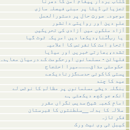
کتاب بردار پیغام امن کا دھرنا
تجزیاتی ڈیٹا پر مبنی فیصلہ سازی
موجودہ صورتِ حال پر دستورالعمل
علمِ دین اور روایتی دانشور
آزاد ملکوں میں آزادی کی تحریکیں
یا رب!سُنا،دیکھا دیں امریکہ ٹوٹ گیا
اتحادِ امت کانفرنس کا اعلامیہ
تشدد،بھارتی خبریں اور میڈیا
فلپائن - مسلمانوں اورحکومت کے درمیان معاہدہ
حکومتی مذاق........میرا احتجاج
پستی کاکوئی حدسےگزرنادیکھے
عید کا چند
بنگلہ دیشی مسلمانوں پر مظالم کا نوٹس لے
آنکھ جو کچھ دیکھتی ہے
امامِ کعبہ شیخ سدیس نگراں مقرر
سلالہ کا بدلہ__سلطنتوں کا قبرستان
فکرِ تازہ
کیبل ٹی وی نیٹ ورک