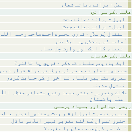
اپیِل - برائے دعائے شفاء
 سوانح
اپیل - برائے دعائے صحت
اپیل - برائے دعائے صحت
انتقال پُرملال - قاری محموداحمدصاحب رحمہ اللہ
اُسامہ کی زندگی پر ایک نظر
انبیاء کا ایک اور وارث چل بسا۔
 خدمات
ایک بارپھرعلماء کاذکر - فریق یا ثالثی؟
سعودی علماء نے مرسی کی برطرفی حرام قرار دیدی
معروف مشاہیر علماء نے اخوان کی حمایت کردی
تمثیلِ مدینہ
علالت وتحریر - مفتی محمد رفیع عثمانی حفظہ اللّ
اعظم پاکستان
ر بنیاد پرستی
مغربی تحفہ - لبرل ازم و جدت پسندی_انصار عباس
حقوق نسواں کے لئے مغربی نہیں اسلامی ماڈل
تنگ نظر کون...مسلمان یا مغرب ؟