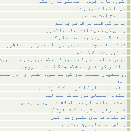
کورونا وائرس__ سلامتی کا راستہ
میرا کیا قصور ہے؟
تاریخ امت مسلمہ
پانی کی قلت پر قابو پائیں
پانی کی کمی - اقدامات ناگریز
دہشت گرد پھر بھی مسلمان ؟
شدت پسندی چاہے مذہبی ہو یا سیکولر نامنظور
سائبر رجمنٹ کا دور
برمی مسلمانوں کے حقوق کی خلاف ورزیوں پر تشویش
سائبر کرائمز کے خلاف جنگ کا نیا مورچہ
روہنگیاں مسلمانوں کی بے بسی، حکمران اور علما
دیں
سندھ اسمبلی کا شرمناک کارنامہ
سندھ اسمبلی توڑنے کا مطالبہ
اسلامی پاکستان میں اسلام لانے پر پابندی
غیر مؤثر بل شرمناک قانون ؟
شرمناک قانون منسوخ کرائیں
واٹس ایپ صارفین ہوشیار !۔