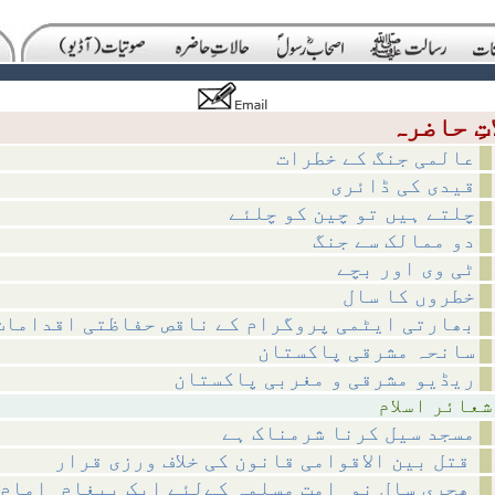
عالمی جنگ کے خطرات
قیدی کی ڈائری
چلتے ہیں تو چین کو چلئے
دو ممالک سے جنگ
ٹی وی اور بچے
خطروں کا سال
بھارتی ایٹمی پروگرام کے ناقص حفاظتی اقدامات
سانحہ مشرقی پاکستان
ریڈیو مشرقی و مغربی پاکستان
اسلام
مسجد سیل کرنا شرمناک ہے
قتل بین الاقوامی قانون کی خلاف ورزی قرار
ھجری سالِ نو_امتِ مسلمہ کےلئے ایک پیغام_امامِ حرم