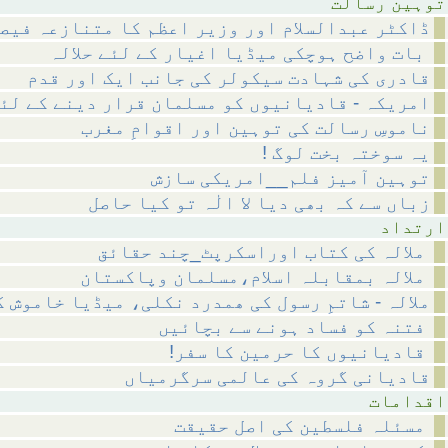
رسالت
ڈاکٹر عبدالسلام اور وزیر اعظم کا متنازعہ فیص
بات واضح ہوچکی میڈیا اغیار کے لئے حلالہ
قادری کی شہادت سیکولر کی جانب ایک اور قدم
امریکہ - قادیانیوں کو مسلمان قرار دینے کے لئ
ناموسِ رسالت کی توہین اور اقوامِ مغرب
! یہ سوختہ بخت لوگ
توہین آمیز فلم__امریکی سازش
زباں سے کہ بھی دیا لا الٰہ تو کیا حاصل
داد
ملالہ کی کتاب اوراسکرپٹ_چند حقائق
ملالہ بمقابلہ اسلام،مسلمان وپاکستان
ملالہ - شاتمِ رسول کی ھمدرد نکلی، میڈیا خاموش 
فتنہ کو فساد ہونے سے بچائیں
!قادیانیوں کا حرمین کا سفر
قادیانی گروہ کی عالمی سرگرمیاں
مات
مسئلہ فلسطین کی اصل حقیقت