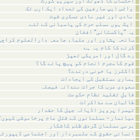
احتساب کا ڈھونگ اور سپریم کورٹ
واٹس ایپ صارفین کی تعداد ایک ارب تک
مادی اور غیر مادی عسکری قوت
ایک ہوں مسلم حرم کی پاسبانی کے لئے
یہ "پاکستانی" افغان
سانحہ پشاور اور علماء جامعہ دارالعلوم کراچی
کرنے کا کام یہ ہے
رے گال اور امریکی تھپڑ
قوم کامجرم انجام کو پہچ پائے گا؟
ڈاکٹرز یا خونی درندے؟
ہماری مستقبل کی ایجادات
سعودی عرب کا جرات مندانہ فیصلہ
قابلِ تقلید نظامِ حکومت
طالبان سے مذاکرات
تیسرا پرویز اڈیالہ جیل کا حقدار
میانمار - مسلمانوں کے قتلِ عام پرخاموشی کیوں؟
برمی مسلمان گردشِ ظلم کاشکار
انسانی حقوق کے علمبردار اور اجتماعی ڈیپورٹی