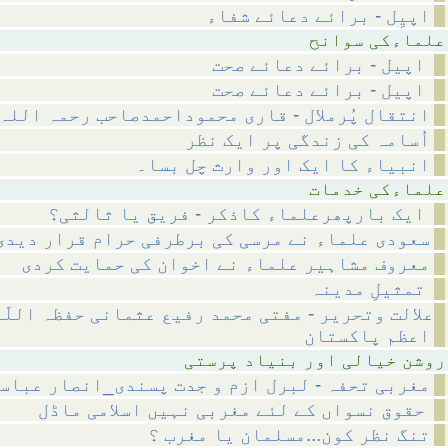
اپیِل - برائے دعائے شفاء
 سوانح
اپیل - برائے دعائے صحت
اپیل - برائے دعائے صحت
انتقال پُرملال - قاری محموداحمدصاحب رحمہ اللہ
اُسامہ کی زندگی پر ایک نظر
انبیاء کا ایک اور وارث چل بسا۔
 خدمات
ایک بارپھرعلماء کاذکر - فریق یا ثالثی؟
سعودی علماء نے مرسی کی برطرفی حرام قرار دیدی
معروف مشاہیر علماء نے اخوان کی حمایت کردی
تمثیلِ مدینہ
علالت وتحریر - مفتی محمد رفیع عثمانی حفظہ اللّ
اعظم پاکستان
ر بنیاد پرستی
مغربی تحفہ - لبرل ازم و جدت پسندی_انصار عباس
حقوق نسواں کے لئے مغربی نہیں اسلامی ماڈل
تنگ نظر کون...مسلمان یا مغرب ؟