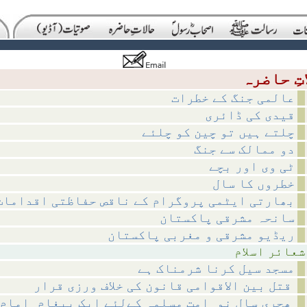
عالمی جنگ کے خطرات
قیدی کی ڈائری
چلتے ہیں تو چین کو چلئے
دو ممالک سے جنگ
ٹی وی اور بچے
خطروں کا سال
بھارتی ایٹمی پروگرام کے ناقص حفاظتی اقدامات
سانحہ مشرقی پاکستان
ریڈیو مشرقی و مغربی پاکستان
اسلام
مسجد سیل کرنا شرمناک ہے
قتل بین الاقوامی قانون کی خلاف ورزی قرار
ھجری سالِ نو_امتِ مسلمہ کےلئے ایک پیغام_امامِ حرم