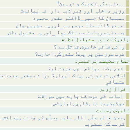
!مذہب کی تضحیک و توہین....
وزیرِ داخلہ اور غیر ذمہ دارانہ بیانات
مسلمان کا خمیر_ڈاکٹر صفدر محمود
اب تو کاٹنے کا موسم ہے_اوریہ مقبول جان
جب مذہب ریاست سے الگ ہوا _اوریہ مقبول جان
متبادل نظام
وائی فائی خاموش قاتل ہے ؟
عرب سرزمین پر پہلا مندرکی اجازت؟
 پر تبصرہ
فیس بک نے واٹس ایپ خرید لیا
اسلامی ترقیاتی بینک ایوارڈ برائے مفتی محمد تق
عثمانی
 زریں
اسامہ کی موت کے بارے میں سوالات
فوکوشیما تابکاری،ابڈیٹس
رسالت
ہادئ عالم صلّی اللہ علیہ وسلّم کی جائے پیدائش 
کرنے کا منصوبہ