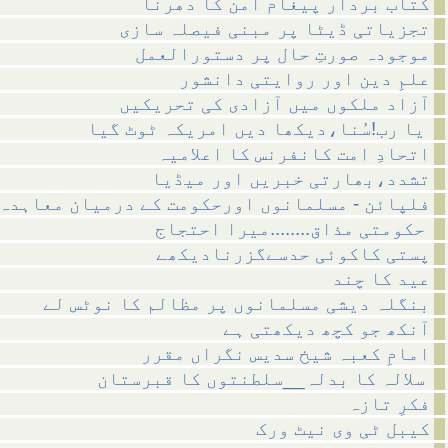
کتاب بردار پیغام امن کا دھرنا
تجزیاتی ڈیٹا پر مبنی فیصلہ سازی
موجودہ صورتِ حال پر دستورالعمل
علمِ دین اور روایتی دانشور
آزاد ملکوں میں آزادی کی تحریکیں
یا رب!سُنا،دیکھا دیں امریکہ ٹوٹ گیا
اتحادِ امت کانفرنس کا اعلامیہ
تشدد،بھارتی خبریں اور میڈیا
فلپائن - مسلمانوں اورحکومت کے درمیان معاہدہ
حکومتی مذاق........میرا احتجاج
پستی کاکوئی حدسےگزرنادیکھے
عید کا چند
بنگلہ دیشی مسلمانوں پر مظالم کا نوٹس لے
آنکھ جو کچھ دیکھتی ہے
امامِ کعبہ شیخ سدیس نگراں مقرر
سلالہ کا بدلہ__سلطنتوں کا قبرستان
فکرِ تازہ
کیبل ٹی وی نیٹ ورک