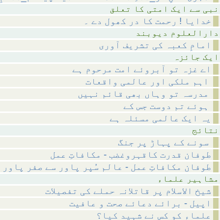
متی کا تعلق
خدایا ! رحمت کا در کھول دے ۔
م دیوبند
امامِ کعبہ کی تشریف آوری
ائزہ
اے غزہ تو آبروئے امت مرحوم ہے
اہم ملکی اور عالمی واقعات
مدرسہ تو وہاں بھی قائم نہیں
ہوئے تم دوست جس کے
یہ ایک عالمی مسئلہ ہے
ئج
سونے کے پہاڑ پر جنگ
طوفان قدرت کاقہروغضب - مکافاتِ عمل
طوفان مکافاتِ عمل - عالم سُپر پاور سے صفر پاور 
 علماء
شیخ الاسلام پر قاتلانہ حملے کی تفصیلات
اپیل - برائے دعائے صحت و عافیت
علماء کو کس نے شہید کیا؟