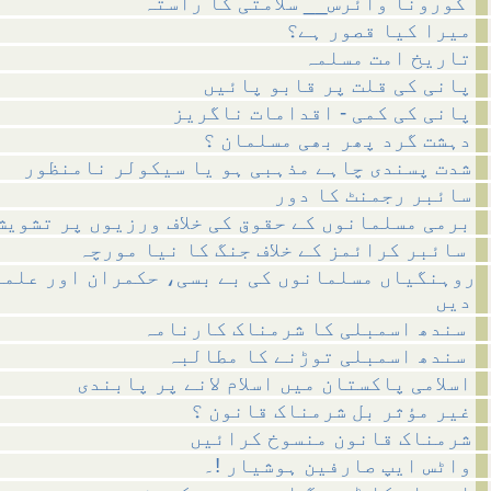
کورونا وائرس__ سلامتی کا راستہ
میرا کیا قصور ہے؟
تاریخ امت مسلمہ
پانی کی قلت پر قابو پائیں
پانی کی کمی - اقدامات ناگریز
دہشت گرد پھر بھی مسلمان ؟
شدت پسندی چاہے مذہبی ہو یا سیکولر نامنظور
سائبر رجمنٹ کا دور
برمی مسلمانوں کے حقوق کی خلاف ورزیوں پر تشویش
سائبر کرائمز کے خلاف جنگ کا نیا مورچہ
روہنگیاں مسلمانوں کی بے بسی، حکمران اور علما
دیں
سندھ اسمبلی کا شرمناک کارنامہ
سندھ اسمبلی توڑنے کا مطالبہ
اسلامی پاکستان میں اسلام لانے پر پابندی
غیر مؤثر بل شرمناک قانون ؟
شرمناک قانون منسوخ کرائیں
واٹس ایپ صارفین ہوشیار !۔