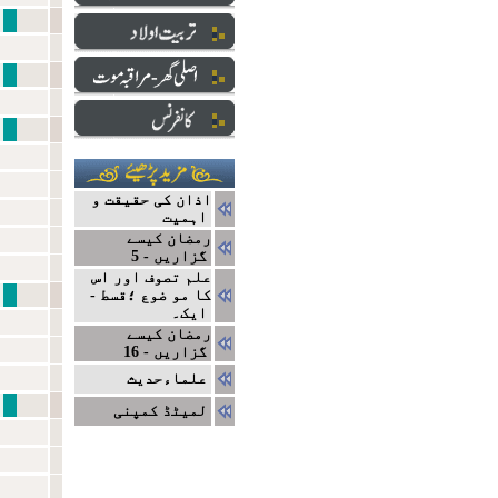
نبی سے ایک ا
دارالعلو
ایک ج
اذان کی حقیقت و
اہمیت
رمضان کیسے
گزاریں - 5
علم تصوف اور اس
نتا
کا مو ضوع ؛قسط -
ایک۔
رمضان کیسے
گزاریں - 16
علماءحدیث
مشاہیر
لمیٹڈ کمپنی