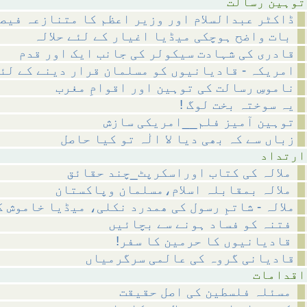
رسالت
ڈاکٹر عبدالسلام اور وزیر اعظم کا متنازعہ فیص
بات واضح ہوچکی میڈیا اغیار کے لئے حلالہ
قادری کی شہادت سیکولر کی جانب ایک اور قدم
امریکہ - قادیانیوں کو مسلمان قرار دینے کے لئ
ناموسِ رسالت کی توہین اور اقوامِ مغرب
! یہ سوختہ بخت لوگ
توہین آمیز فلم__امریکی سازش
زباں سے کہ بھی دیا لا الٰہ تو کیا حاصل
داد
ملالہ کی کتاب اوراسکرپٹ_چند حقائق
ملالہ بمقابلہ اسلام،مسلمان وپاکستان
ملالہ - شاتمِ رسول کی ھمدرد نکلی، میڈیا خاموش 
فتنہ کو فساد ہونے سے بچائیں
!قادیانیوں کا حرمین کا سفر
قادیانی گروہ کی عالمی سرگرمیاں
مات
مسئلہ فلسطین کی اصل حقیقت