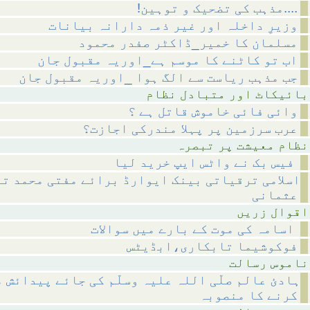
!مذہب کی تضحیک و توہین....
وزیرِ داخلہ اور غیر ذمہ دارانہ بیانات
مسلمان کا خمیر_ڈاکٹر صفدر محمود
اب تو کاٹنے کا موسم ہے_اوریہ مقبول جان
جب مذہب ریاست سے الگ ہوا _اوریہ مقبول جان
متبادل نظام
وائی فائی خاموش قاتل ہے ؟
عرب سرزمین پر پہلا مندرکی اجازت؟
 پر تبصرہ
فیس بک نے واٹس ایپ خرید لیا
اسلامی ترقیاتی بینک ایوارڈ برائے مفتی محمد تق
عثمانی
 زریں
اسامہ کی موت کے بارے میں سوالات
فوکوشیما تابکاری،ابڈیٹس
رسالت
ہادئ عالم صلّی اللہ علیہ وسلّم کی جائے پیدائش 
کرنے کا منصوبہ