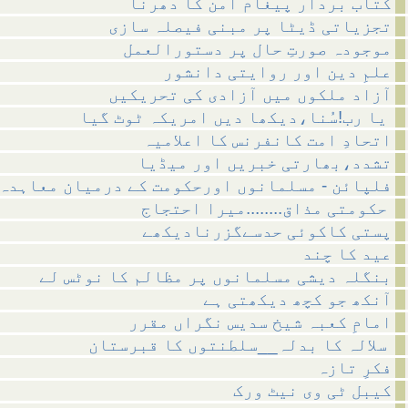
کتاب بردار پیغام امن کا دھرنا
تجزیاتی ڈیٹا پر مبنی فیصلہ سازی
موجودہ صورتِ حال پر دستورالعمل
علمِ دین اور روایتی دانشور
آزاد ملکوں میں آزادی کی تحریکیں
یا رب!سُنا،دیکھا دیں امریکہ ٹوٹ گیا
اتحادِ امت کانفرنس کا اعلامیہ
تشدد،بھارتی خبریں اور میڈیا
فلپائن - مسلمانوں اورحکومت کے درمیان معاہدہ
حکومتی مذاق........میرا احتجاج
پستی کاکوئی حدسےگزرنادیکھے
عید کا چند
بنگلہ دیشی مسلمانوں پر مظالم کا نوٹس لے
آنکھ جو کچھ دیکھتی ہے
امامِ کعبہ شیخ سدیس نگراں مقرر
سلالہ کا بدلہ__سلطنتوں کا قبرستان
فکرِ تازہ
کیبل ٹی وی نیٹ ورک