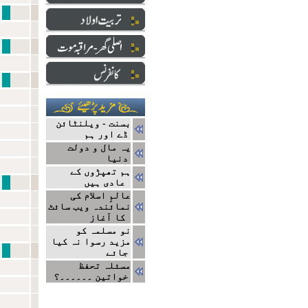
نبی سے ایک ا
دارالعلو
ایک ج
بسنت - ویلنٹائن
ڈے اور ہم
یہ مال و دولت
دنیا
ہم تھپڑوں کے
نتا
عادی ہیں
عالمِ اسلام کی
نمائندہ ویب سائٹ
کا آغاز
نو مسلمہ کو
مزید رسوا نہ کیا
مشاہیر
جائے
مسئلہ تحفظ
خواتین ۔۔۔۔۔۔؟