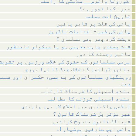
کورونا وائرس__ سلامتی کا راستہ
میرا کیا قصور ہے؟
تاریخ امت مسلمہ
پانی کی قلت پر قابو پائیں
پانی کی کمی - اقدامات ناگریز
دہشت گرد پھر بھی مسلمان ؟
شدت پسندی چاہے مذہبی ہو یا سیکولر نامنظور
سائبر رجمنٹ کا دور
برمی مسلمانوں کے حقوق کی خلاف ورزیوں پر تشویش
سائبر کرائمز کے خلاف جنگ کا نیا مورچہ
روہنگیاں مسلمانوں کی بے بسی، حکمران اور علما
دیں
سندھ اسمبلی کا شرمناک کارنامہ
سندھ اسمبلی توڑنے کا مطالبہ
اسلامی پاکستان میں اسلام لانے پر پابندی
غیر مؤثر بل شرمناک قانون ؟
شرمناک قانون منسوخ کرائیں
واٹس ایپ صارفین ہوشیار !۔