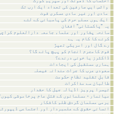
احتساب کا ڈھونگ اور سپریم کورٹ
واٹس ایپ صارفین کی تعداد ایک ارب تک
مادی اور غیر مادی عسکری قوت
ایک ہوں مسلم حرم کی پاسبانی کے لئے
یہ "پاکستانی" افغان
سانحہ پشاور اور علماء جامعہ دارالعلوم کراچی
کرنے کا کام یہ ہے
رے گال اور امریکی تھپڑ
قوم کامجرم انجام کو پہچ پائے گا؟
ڈاکٹرز یا خونی درندے؟
ہماری مستقبل کی ایجادات
سعودی عرب کا جرات مندانہ فیصلہ
قابلِ تقلید نظامِ حکومت
طالبان سے مذاکرات
تیسرا پرویز اڈیالہ جیل کا حقدار
میانمار - مسلمانوں کے قتلِ عام پرخاموشی کیوں؟
برمی مسلمان گردشِ ظلم کاشکار
انسانی حقوق کے علمبردار اور اجتماعی ڈیپورٹی