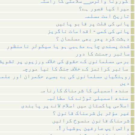
کورونا وائرس__ سلامتی کا راستہ
میرا کیا قصور ہے؟
تاریخ امت مسلمہ
پانی کی قلت پر قابو پائیں
پانی کی کمی - اقدامات ناگریز
دہشت گرد پھر بھی مسلمان ؟
شدت پسندی چاہے مذہبی ہو یا سیکولر نامنظور
سائبر رجمنٹ کا دور
برمی مسلمانوں کے حقوق کی خلاف ورزیوں پر تشویش
سائبر کرائمز کے خلاف جنگ کا نیا مورچہ
روہنگیاں مسلمانوں کی بے بسی، حکمران اور علما
دیں
سندھ اسمبلی کا شرمناک کارنامہ
سندھ اسمبلی توڑنے کا مطالبہ
اسلامی پاکستان میں اسلام لانے پر پابندی
غیر مؤثر بل شرمناک قانون ؟
شرمناک قانون منسوخ کرائیں
واٹس ایپ صارفین ہوشیار !۔