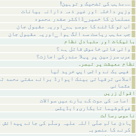
!مذہب کی تضحیک و توہین....
وزیرِ داخلہ اور غیر ذمہ دارانہ بیانات
مسلمان کا خمیر_ڈاکٹر صفدر محمود
اب تو کاٹنے کا موسم ہے_اوریہ مقبول جان
جب مذہب ریاست سے الگ ہوا _اوریہ مقبول جان
متبادل نظام
وائی فائی خاموش قاتل ہے ؟
عرب سرزمین پر پہلا مندرکی اجازت؟
 پر تبصرہ
فیس بک نے واٹس ایپ خرید لیا
اسلامی ترقیاتی بینک ایوارڈ برائے مفتی محمد تق
عثمانی
 زریں
اسامہ کی موت کے بارے میں سوالات
فوکوشیما تابکاری،ابڈیٹس
رسالت
ہادئ عالم صلّی اللہ علیہ وسلّم کی جائے پیدائش 
کرنے کا منصوبہ