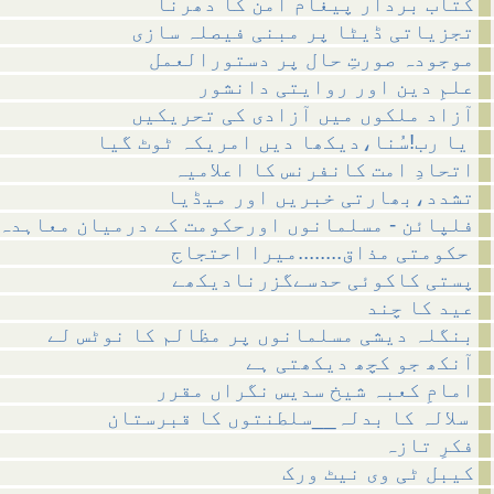
کتاب بردار پیغام امن کا دھرنا
تجزیاتی ڈیٹا پر مبنی فیصلہ سازی
موجودہ صورتِ حال پر دستورالعمل
علمِ دین اور روایتی دانشور
آزاد ملکوں میں آزادی کی تحریکیں
یا رب!سُنا،دیکھا دیں امریکہ ٹوٹ گیا
اتحادِ امت کانفرنس کا اعلامیہ
تشدد،بھارتی خبریں اور میڈیا
فلپائن - مسلمانوں اورحکومت کے درمیان معاہدہ
حکومتی مذاق........میرا احتجاج
پستی کاکوئی حدسےگزرنادیکھے
عید کا چند
بنگلہ دیشی مسلمانوں پر مظالم کا نوٹس لے
آنکھ جو کچھ دیکھتی ہے
امامِ کعبہ شیخ سدیس نگراں مقرر
سلالہ کا بدلہ__سلطنتوں کا قبرستان
فکرِ تازہ
کیبل ٹی وی نیٹ ورک