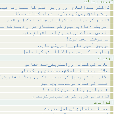
رسالت
ڈاکٹر عبدالسلام اور وزیر اعظم کا متنازعہ فیص
بات واضح ہوچکی میڈیا اغیار کے لئے حلالہ
قادری کی شہادت سیکولر کی جانب ایک اور قدم
امریکہ - قادیانیوں کو مسلمان قرار دینے کے لئ
ناموسِ رسالت کی توہین اور اقوامِ مغرب
! یہ سوختہ بخت لوگ
توہین آمیز فلم__امریکی سازش
زباں سے کہ بھی دیا لا الٰہ تو کیا حاصل
داد
ملالہ کی کتاب اوراسکرپٹ_چند حقائق
ملالہ بمقابلہ اسلام،مسلمان وپاکستان
ملالہ - شاتمِ رسول کی ھمدرد نکلی، میڈیا خاموش 
فتنہ کو فساد ہونے سے بچائیں
!قادیانیوں کا حرمین کا سفر
قادیانی گروہ کی عالمی سرگرمیاں
مات
مسئلہ فلسطین کی اصل حقیقت