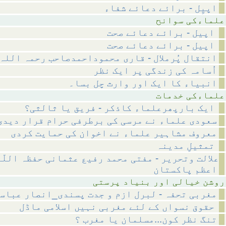
اپیِل - برائے دعائے شفاء
 سوانح
اپیل - برائے دعائے صحت
اپیل - برائے دعائے صحت
انتقال پُرملال - قاری محموداحمدصاحب رحمہ اللہ
اُسامہ کی زندگی پر ایک نظر
انبیاء کا ایک اور وارث چل بسا۔
 خدمات
ایک بارپھرعلماء کاذکر - فریق یا ثالثی؟
سعودی علماء نے مرسی کی برطرفی حرام قرار دیدی
معروف مشاہیر علماء نے اخوان کی حمایت کردی
تمثیلِ مدینہ
علالت وتحریر - مفتی محمد رفیع عثمانی حفظہ اللّ
اعظم پاکستان
ر بنیاد پرستی
مغربی تحفہ - لبرل ازم و جدت پسندی_انصار عباس
حقوق نسواں کے لئے مغربی نہیں اسلامی ماڈل
تنگ نظر کون...مسلمان یا مغرب ؟