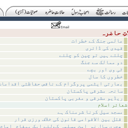
عالمی جنگ کے خطرات
قیدی کی ڈائری
چلتے ہیں تو چین کو چلئے
دو ممالک سے جنگ
ٹی وی اور بچے
خطروں کا سال
بھارتی ایٹمی پروگرام کے ناقص حفاظتی اقدامات
سانحہ مشرقی پاکستان
ریڈیو مشرقی و مغربی پاکستان
اسلام
مسجد سیل کرنا شرمناک ہے
قتل بین الاقوامی قانون کی خلاف ورزی قرار
ھجری سالِ نو_امتِ مسلمہ کےلئے ایک پیغام_امامِ حرم