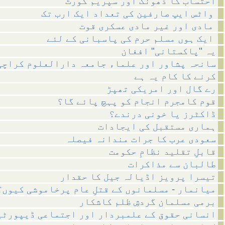
احتساب کا ڈھونگ اور سپریم کورٹ
واٹس ایپ صارفین کی تعداد ایک ارب تک
مادی اور غیر مادی عسکری قوت
ایک ہوں مسلم حرم کی پاسبانی کے لئے
یہ "پاکستانی" افغان
سانحہ پشاور اور علماء جامعہ دارالعلوم کراچی
کرنے کا کام یہ ہے
رے گال اور امریکی تھپڑ
قوم کامجرم انجام کو پہچ پائے گا؟
ڈاکٹرز یا خونی درندے؟
ہماری مستقبل کی ایجادات
سعودی عرب کا جرات مندانہ فیصلہ
قابلِ تقلید نظامِ حکومت
طالبان سے مذاکرات
تیسرا پرویز اڈیالہ جیل کا حقدار
میانمار - مسلمانوں کے قتلِ عام پرخاموشی کیوں؟
برمی مسلمان گردشِ ظلم کاشکار
انسانی حقوق کے علمبردار اور اجتماعی ڈیپورٹی