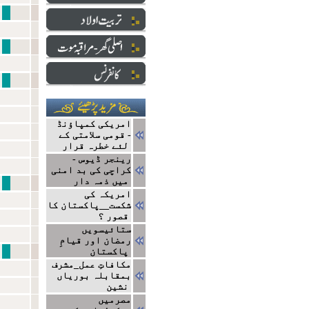
نبی سے ایک ا
دارالعلو
ایک ج
امریکی کمپاؤنڈ
- قومی سلامتی کے
لئے خطرہ قرار
رینجر ڈیوس -
کراچی کی بد امنی
میں ذمہ دار
نتا
امریکہ کی
شکست__پاکستان کا
قصور ؟
ستائیسویں
رمضان اور قیامِ
مشاہیر
پاکستان
مکافاتِ عمل_مشرف
بمقابلہ بوریاں
نشین
مصرمیں