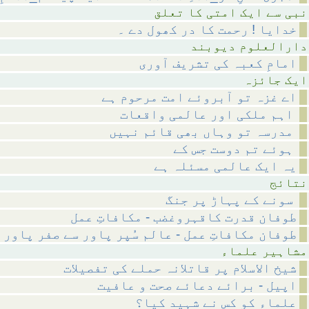
متی کا تعلق
خدایا ! رحمت کا در کھول دے ۔
م دیوبند
امامِ کعبہ کی تشریف آوری
ائزہ
اے غزہ تو آبروئے امت مرحوم ہے
اہم ملکی اور عالمی واقعات
مدرسہ تو وہاں بھی قائم نہیں
ہوئے تم دوست جس کے
یہ ایک عالمی مسئلہ ہے
ئج
سونے کے پہاڑ پر جنگ
طوفان قدرت کاقہروغضب - مکافاتِ عمل
طوفان مکافاتِ عمل - عالم سُپر پاور سے صفر پاور 
 علماء
شیخ الاسلام پر قاتلانہ حملے کی تفصیلات
اپیل - برائے دعائے صحت و عافیت
علماء کو کس نے شہید کیا؟