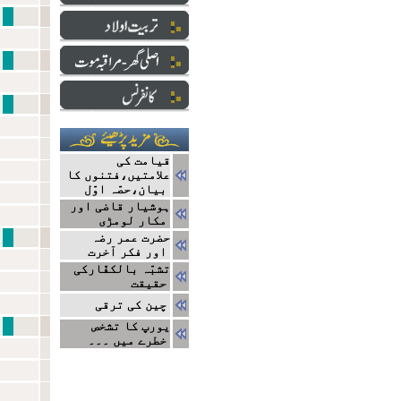
نبی سے ایک ا
دارالعلو
ایک ج
قیامت کی
علامتیں،فتنوں کا
بیان،حصّہ اوّل
ہوشیار قاضی اور
مکار لومڑی
نتا
حضرت عمر رضہ
اور فکر آخرت
تشبّہ بالکفّارکی
حقیقت
چین کی ترقی
مشاہیر
یورپ کا تشخص
خطرے میں ۔۔۔