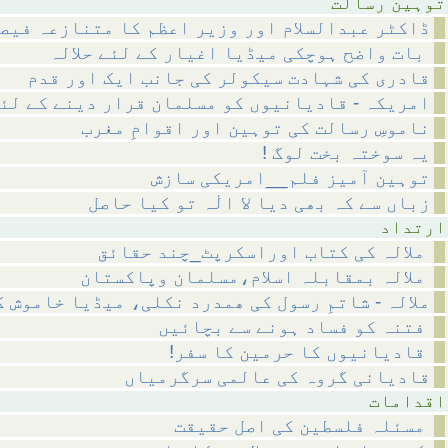
رسالت
ڈاکٹر عبدالسلام اور وزیر اعظم کا متنازعہ فیص
بات واضح ہوچکی میڈیا اغیار کے لئے حلالہ
قادری کی شہادت سیکولر کی جانب ایک اور قدم
امریکہ - قادیانیوں کو مسلمان قرار دینے کے لئ
ناموسِ رسالت کی توہین اور اقوامِ مغرب
! یہ سوختہ بخت لوگ
توہین آمیز فلم__امریکی سازش
زباں سے کہ بھی دیا لا الٰہ تو کیا حاصل
داد
ملالہ کی کتاب اوراسکرپٹ_چند حقائق
ملالہ بمقابلہ اسلام،مسلمان وپاکستان
ملالہ - شاتمِ رسول کی ھمدرد نکلی، میڈیا خاموش 
فتنہ کو فساد ہونے سے بچائیں
!قادیانیوں کا حرمین کا سفر
قادیانی گروہ کی عالمی سرگرمیاں
مات
مسئلہ فلسطین کی اصل حقیقت