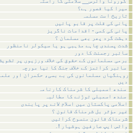
کورونا وائرس__ سلامتی کا راستہ
میرا کیا قصور ہے؟
تاریخ امت مسلمہ
پانی کی قلت پر قابو پائیں
پانی کی کمی - اقدامات ناگریز
دہشت گرد پھر بھی مسلمان ؟
شدت پسندی چاہے مذہبی ہو یا سیکولر نامنظور
سائبر رجمنٹ کا دور
برمی مسلمانوں کے حقوق کی خلاف ورزیوں پر تشویش
سائبر کرائمز کے خلاف جنگ کا نیا مورچہ
روہنگیاں مسلمانوں کی بے بسی، حکمران اور علما
دیں
سندھ اسمبلی کا شرمناک کارنامہ
سندھ اسمبلی توڑنے کا مطالبہ
اسلامی پاکستان میں اسلام لانے پر پابندی
غیر مؤثر بل شرمناک قانون ؟
شرمناک قانون منسوخ کرائیں
واٹس ایپ صارفین ہوشیار !۔