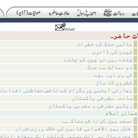
عالمی جنگ کے خطرات
قیدی کی ڈائری
چلتے ہیں تو چین کو چلئے
دو ممالک سے جنگ
ٹی وی اور بچے
خطروں کا سال
بھارتی ایٹمی پروگرام کے ناقص حفاظتی اقدامات
سانحہ مشرقی پاکستان
ریڈیو مشرقی و مغربی پاکستان
اسلام
مسجد سیل کرنا شرمناک ہے
قتل بین الاقوامی قانون کی خلاف ورزی قرار
ھجری سالِ نو_امتِ مسلمہ کےلئے ایک پیغام_امامِ حرم