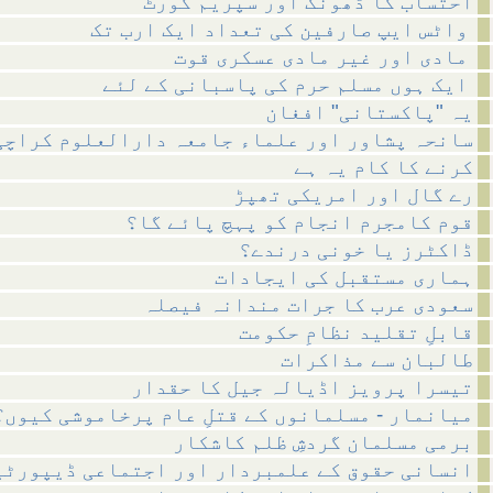
احتساب کا ڈھونگ اور سپریم کورٹ
واٹس ایپ صارفین کی تعداد ایک ارب تک
مادی اور غیر مادی عسکری قوت
ایک ہوں مسلم حرم کی پاسبانی کے لئے
یہ "پاکستانی" افغان
سانحہ پشاور اور علماء جامعہ دارالعلوم کراچی
کرنے کا کام یہ ہے
رے گال اور امریکی تھپڑ
قوم کامجرم انجام کو پہچ پائے گا؟
ڈاکٹرز یا خونی درندے؟
ہماری مستقبل کی ایجادات
سعودی عرب کا جرات مندانہ فیصلہ
قابلِ تقلید نظامِ حکومت
طالبان سے مذاکرات
تیسرا پرویز اڈیالہ جیل کا حقدار
میانمار - مسلمانوں کے قتلِ عام پرخاموشی کیوں؟
برمی مسلمان گردشِ ظلم کاشکار
انسانی حقوق کے علمبردار اور اجتماعی ڈیپورٹی