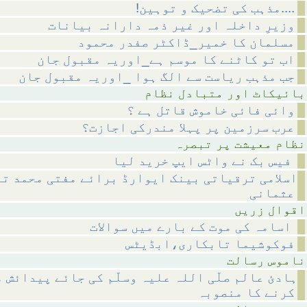
!مذہب کی تضحیک و توہین....
وزیرِ داخلہ اور غیر ذمہ دارانہ بیانات
مسلمان کا خمیر_ڈاکٹر صفدر محمود
اب تو کاٹنے کا موسم ہے_اوریہ مقبول جان
جب مذہب ریاست سے الگ ہوا _اوریہ مقبول جان
متبادل نظام
وائی فائی خاموش قاتل ہے ؟
عرب سرزمین پر پہلا مندرکی اجازت؟
 پر تبصرہ
فیس بک نے واٹس ایپ خرید لیا
اسلامی ترقیاتی بینک ایوارڈ برائے مفتی محمد تق
عثمانی
 زریں
اسامہ کی موت کے بارے میں سوالات
فوکوشیما تابکاری،ابڈیٹس
رسالت
ہادئ عالم صلّی اللہ علیہ وسلّم کی جائے پیدائش 
کرنے کا منصوبہ