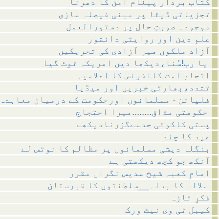
کتاب بردار پیغام امن کا دھرنا
تجزیاتی ڈیٹا پر مبنی فیصلہ سازی
موجودہ صورتِ حال پر دستورالعمل
علمِ دین اور روایتی دانشور
آزاد ملکوں میں آزادی کی تحریکیں
یا رب!سُنا،دیکھا دیں امریکہ ٹوٹ گیا
اتحادِ امت کانفرنس کا اعلامیہ
تشدد،بھارتی خبریں اور میڈیا
فلپائن - مسلمانوں اورحکومت کے درمیان معاہدہ
حکومتی مذاق........میرا احتجاج
پستی کاکوئی حدسےگزرنادیکھے
عید کا چند
بنگلہ دیشی مسلمانوں پر مظالم کا نوٹس لے
آنکھ جو کچھ دیکھتی ہے
امامِ کعبہ شیخ سدیس نگراں مقرر
سلالہ کا بدلہ__سلطنتوں کا قبرستان
فکرِ تازہ
کیبل ٹی وی نیٹ ورک