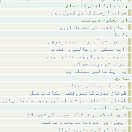
متی کا تعلق
خدایا ! رحمت کا در کھول دے ۔
م دیوبند
امامِ کعبہ کی تشریف آوری
ائزہ
اے غزہ تو آبروئے امت مرحوم ہے
اہم ملکی اور عالمی واقعات
مدرسہ تو وہاں بھی قائم نہیں
ہوئے تم دوست جس کے
یہ ایک عالمی مسئلہ ہے
ئج
سونے کے پہاڑ پر جنگ
طوفان قدرت کاقہروغضب - مکافاتِ عمل
طوفان مکافاتِ عمل - عالم سُپر پاور سے صفر پاور 
 علماء
شیخ الاسلام پر قاتلانہ حملے کی تفصیلات
اپیل - برائے دعائے صحت و عافیت
علماء کو کس نے شہید کیا؟