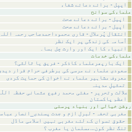
اپیِل - برائے دعائے شفاء
 سوانح
اپیل - برائے دعائے صحت
اپیل - برائے دعائے صحت
انتقال پُرملال - قاری محموداحمدصاحب رحمہ اللہ
اُسامہ کی زندگی پر ایک نظر
انبیاء کا ایک اور وارث چل بسا۔
 خدمات
ایک بارپھرعلماء کاذکر - فریق یا ثالثی؟
سعودی علماء نے مرسی کی برطرفی حرام قرار دیدی
معروف مشاہیر علماء نے اخوان کی حمایت کردی
تمثیلِ مدینہ
علالت وتحریر - مفتی محمد رفیع عثمانی حفظہ اللّ
اعظم پاکستان
ر بنیاد پرستی
مغربی تحفہ - لبرل ازم و جدت پسندی_انصار عباس
حقوق نسواں کے لئے مغربی نہیں اسلامی ماڈل
تنگ نظر کون...مسلمان یا مغرب ؟