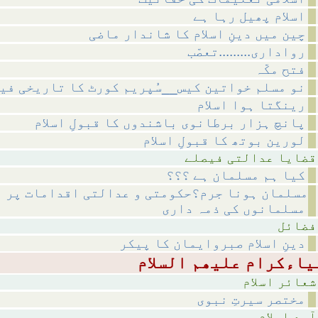
اسلام پھیل رہا ہے
چین میں دینِ اسلام کا شاندار ماضی
رواداری.........تعصّب
فتح مکّہ
نو مسلم خواتین کیس__سُپریم کورٹ کا تاریخی فی
رینگتا ہوا اسلام
پانچ ہزار برطانوی باشندوں کا قبولِ اسلام
لورین بوتھ کا قبولِ اسلام
لتی فیصلے
کیا ہم مسلمان ہے ؟؟؟
مسلمان ہونا جرم؟حکومتی و عدالتی اقدامات پر
مسلمانوں کی ذمہ داری
ئل
دینِ اسلام صبروایمان کا پیکر
اسلام
مختصر سیرتِ نبوی
اسلام