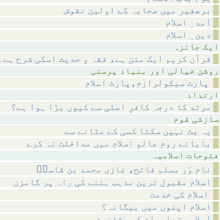
برصغیر میں صحابہ کے اولین نقوش
آمد ِ اسلام
دین ِ اسلام
ائزہ
قرآن کریم ایک متن ہے، فقہ و حدیث اسکی شرح ہے۔
ر بنیاد پرستی
پارٹ سیکولرازم،پارٹ اسلام
داد
مرتد کا درجہ کافرِ اصلی سے کیوں بڑا ہوا ہے؟
 قوم
یہ مِٹ نہیں سکتا کسی کے مٹانے سے
بابائے روم عالمِ اسلام میں مداخلت نہ کرے
اسلامیہ
نام وَر مسلم فاتح، غازی محمد بن قاسمؒ
اسلام مقبول ترین مذہب بننے کی راہ پر گامزن
اسلام کی خدمت
اسلام اپنوں میں بیگانہ؟
اسلامی تعلیمات کی حقانیت