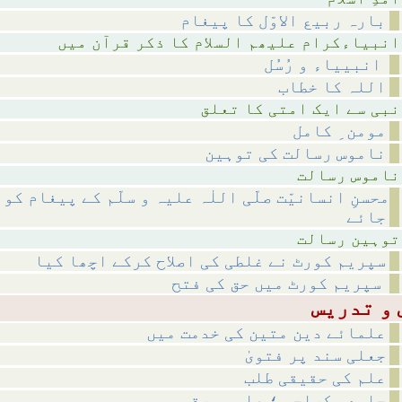
بارہ ربیع الاوّل کا پیغام
لام کا ذکر قرآن میں
انبییاء و رُسُل
اللہ کا خطاب
متی کا تعلق
مومن ِ کامل
ناموس رسالت کی توہین
رسالت
محسنِ انسانیّت صلّی اللٰہ علیہ و سلّم کے پیغام کو
جائے
رسالت
سپریم کورٹ نے غلطی کی اصلاح کرکے اچھا کیا
سپریم کورٹ میں‌ حق کی فتح
علمائے دین متین کی خدمت میں
جعلی سند پر فتویٰ
علم کی حقیقی طلب
جامعہ کراچی ؛ علمی سرقہ