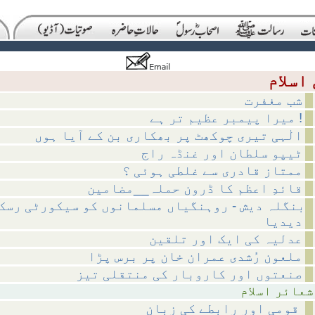
شب مغفرت
میرا پیمبر عظیم تر ہے !
الٰہی تیری چوکھٹ پر بھکاری بن کے آیا ہوں
ٹیپو سلطان اور غنڈہ راج
ممتاز قادری سے غلطی ہوئی ؟
قائدِ اعظم کا ڈرون حملہ__مضامین
بنگلہ دیش - روہنگیاں مسلمانوں کو سیکورٹی رسک
دیدیا
عدلیہ کی ایک اور تلقین
ملعون رُشدی عمران خان پر برس پڑا
صنعتوں اور کاروبار کی منتقلی تیز
اسلام
قومی اور رابطے کی زبان