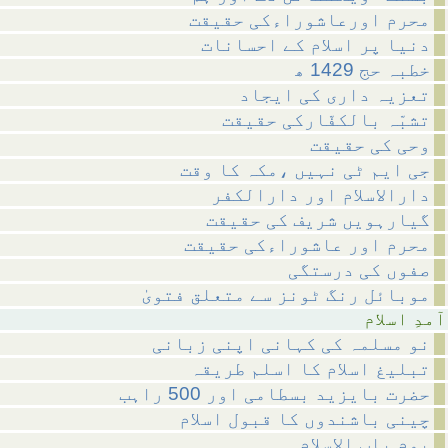
محرم اورعاشوراءکی حقیقت
دنیا پر اسلام کے احسانات
خطبہ حج 1429 ھ
تعزیہ داری کی ایجاد
تشبّہ بالکفّارکی حقیقت
وحی کی حقیقت
جی ایم ٹی نہیں ،مکہ کا وقت
دارالاسلام اور دارالکفر
گیارہویں شریف کی حقیقت
محرم اور عاشوراءکی حقیقت
صفوں کی درستگی
موبائل رنگ ٹونز سے متعلق فتویٰ
اسلام
نو مسلمہ کی کہانی اپنی زبانی
تبلیغ اسلام کا اسلم طریقہ
حضرت بایزید بسطامی اور 500 راہب
چینی باشندوں کا قبول اسلام
یوم باب الاسلام