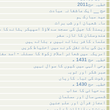
2011خطبہ حج
حج __ ایک عاشقانہ عبادت
عید مبارک ہو
ماہ شعبان اور شب برات
ریمنڈ کا جیل کی مسجد سے لاؤڈ اسپیکر ہٹانے کا 
ھندوستان کا تازہ سفر
علماء کافر بناتے نہیں ، بتاتے ہیں
دین کی بات نقل کرنے میں احتیاط کریں
امریکہ میں شعائر اسلام زکوة کا مسئلہ - اسد مفت
خطبہ حج 1431 ھ
وحی الٰہی میں کیوں کا سوال نہیں
صبر شکر اور توبہ
رشوت کی تباہ کاریاں
خطبہ حج 1430 ھ
بے حیائی کا عذاب
شمسی سال اور مسلمان
اعجاز قرآن اور علم جنین
بسنت - ویلنٹائن ڈے اور ہم