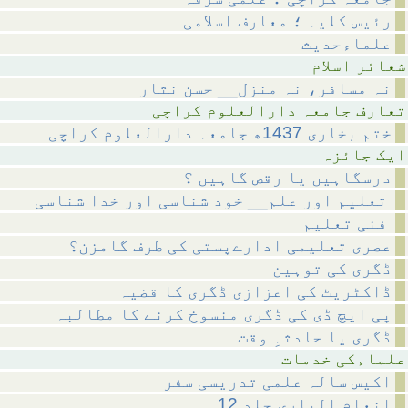
رئیس کلیہ ؛ معارف اسلامی
علماءحدیث
اسلام
نہ مسافر، نہ منزل__ حسن نثار
رالعلوم کراچی
ختم بخاری 1437ھ جامعہ دارالعلوم کراچی
ائزہ
درسگاہیں یا رقص گاہیں ؟
تعلیم اور علم__ خود شناسی اور خدا شناسی
فنی تعلیم
عصری تعلیمی ادارےپستی کی طرف گامزن؟
ڈگری کی توہین
ڈاکٹریٹ کی اعزازی ڈگری کا قضیہ
پی ایچ ڈی کی ڈگری منسوخ کرنے کا مطالبہ
ڈگری یا حادثہِ وقت
 خدمات
اکیس سالہ علمی تدریسی سفر
انعام الباری جلد 12 ۔۔