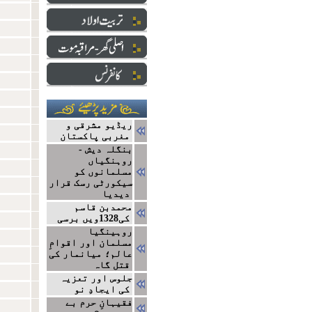
ریڈیو مشرقی و
مغربی پاکستان
بنگلہ دیش -
روہنگیاں
مسلمانوں کو
سیکورٹی رسک قرار
دیدیا
محمدبن قاسم
کی1328ویں برسی
روہینگیا
مسلمان اور اقوامِ
عالم؛ میانمار کی
قتل گاہ
جلوس اور تعزیہ
کی ایجادِ نو
فقیہانِ حرم بے