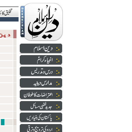
دین اسلام
شعائر 