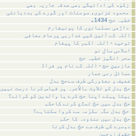
زکوٰۃ کی ادائیگی بھی صدقہ جاریہ بھی
محمود غزنوی، سومنات اور گورے کی بددیانتی
خطبہ حج 1434ھ
داڑھی مسلمانوں کا یونیفارم
اللہ کے آئین کیی غداریی پرعام معافی
توحید - اللہ اکبر کا پیغام
اسلامی سالِ نو
سحر انگیز خطبہ حج
عازمینِ حج - اللہ کے نام پر فراڈ
مسائل رمی جمار
ضعیف و معذورکی طرف سےحجِ بدل
حجّ بدل کو تلاوت بالاُجرہ پر قیاس کرنا درست نہیں
بیٹا پہلے اپنا حج کرے یا والدین کو کرائے؟
حجّ بدل میں حجّ تمتّع کرنے کاحکم
حجِّ بدل مکّہ مکرّمہ سے کروا سکتاہے؟
حجِّ بدل میں منذودہ کا حکم
دوسرے کی طرف سے حجِّ بدل کرنا
حقوق زوجین